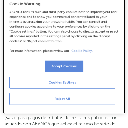
Cookie Warning
Para todo lo demás:
ABANCA uses its own and third-party cookies both to improve your user
965859014
experience and to show you commercial content tailored to your
interests by analyzing your browsing habits. You can consult and
configure cookies according to your preferences by clicking on the
Cómo llegar
"Cookie settings" button. You can also choose to directly accept or reject
all cookies reported in the settings panel by clicking on the "Accept
cookies" or "Reject cookies" button.
For more information, please review our
Cookie Policy.
Consulta todos los horarios
Gestiones comerciales
Accept Cookies
De lunes a viernes de
8:15 a 14:00.
Puedes pedir
cita previa
y te atenderemos el día y hora
que elijas.
Cookies Settings
Operaciones con efectivo
Clientes: de lunes a viernes de 8:15 a 11:00
Reject All
Si no eres cliente, el horario de caja será los
martes y
de cada mes de 08:15 a 11:00
jueves del 6 al 24
(salvo para pagos de tributos de emisores públicos con
acuerdo con ABANCA que aplica el mismo horario de