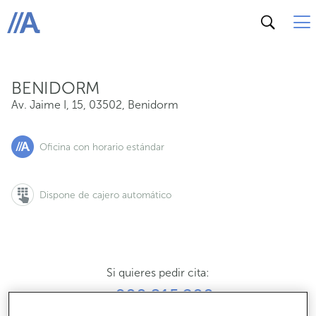
Av. Jaime I, 15, 03502, Benidorm
ABANCA
BENIDORM
Av. Jaime I, 15
,
03502
,
Benidorm
Oficina con horario estándar
Dispone de cajero automático
Si quieres pedir cita:
900 815 200