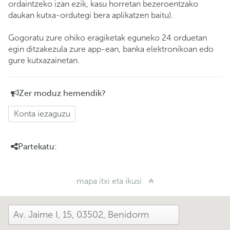
ordaintzeko izan ezik, kasu horretan bezeroentzako
daukan kutxa-ordutegi bera aplikatzen baitu).
Gogoratu zure ohiko eragiketak eguneko 24 orduetan
egin ditzakezula zure app-ean, banka elektronikoan edo
gure kutxazainetan.
Zer moduz hemendik?
Konta iezaguzu
Partekatu:
mapa itxi eta ikusi