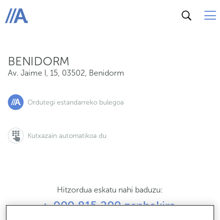
Av. Jaime I, 15, 03502, Benidorm
ABANCA
BENIDORM
Av. Jaime I, 15
,
03502
,
Benidorm
Ordutegi estandarreko bulegoa
Kutxazain automatikoa du
Hitzordua eskatu nahi baduzu:
900 815 200 zenbakira