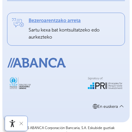
Bezeroarentzako arreta
Sartu kexa bat kontsultatzeko edo
aurkezteko
En euskera
©2026 ABANCA Corporación Bancaria, S.A. Eskubide guztiak