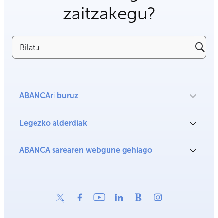
zaitzakegu?
Bilatu
ABANCAri buruz
Legezko alderdiak
ABANCA sarearen webgune gehiago