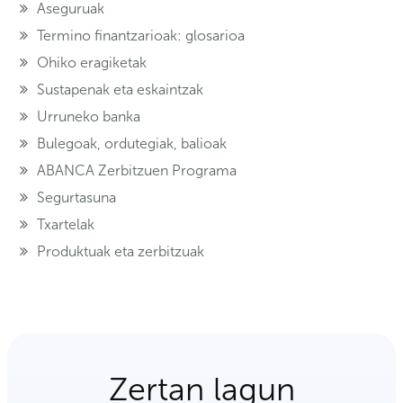
Aseguruak
Termino finantzarioak: glosarioa
Ohiko eragiketak
Sustapenak eta eskaintzak
Urruneko banka
Bulegoak, ordutegiak, balioak
ABANCA Zerbitzuen Programa
Segurtasuna
Txartelak
Produktuak eta zerbitzuak
Zertan lagun