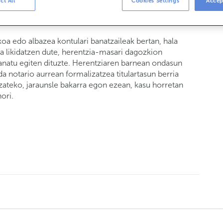
ct All
Cookies Settings
Accep
 edo albazea kontulari banatzaileak bertan, hala
 likidatzen dute, herentzia-masari dagozkion
banatu egiten dituzte. Herentziaren barnean ondasun
da notario aurrean formalizatzea titulartasun berria
izateko, jaraunsle bakarra egon ezean, kasu horretan
ori.