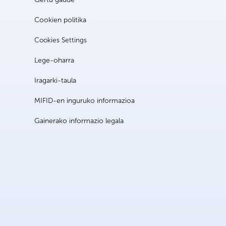
Cookien politika
Cookies Settings
Lege-oharra
Iragarki-taula
MIFID-en inguruko informazioa
Gainerako informazio legala