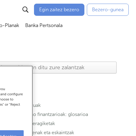
Egin zaitez bezero
Bezero-gunea
io-Planak
Banka Pertsonala
ubmenú
Abrir submenú
Abrir submenú
 you
t and configure
choose to
es" or "Reject
Aseguruak
Termino finantzarioak: glosarioa
Ohiko eragiketak
Sustapenak eta eskaintzak