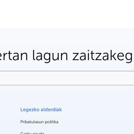
rtan lagun zaitzake
Legezko alderdiak
Pribatutasun politika
Gertu gaude