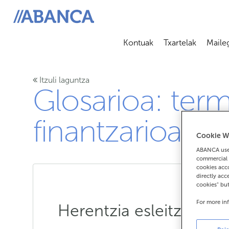
ABANCA
Kontuak
Txartelak
Maile
Abrir submenú
Abrir 
Itzuli laguntza
Glosarioa: ter
finantzarioak
Cookie W
ABANCA uses
commercial 
cookies acco
directly acc
cookies" bu
For more in
Herentzia esleitzeko es