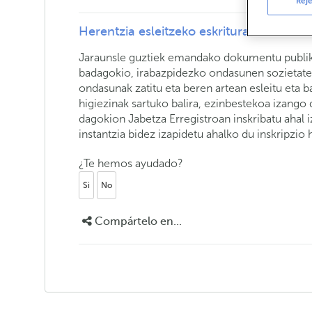
Reje
Herentzia esleitzeko eskritura
Jaraunsle guztiek emandako dokumentu publikoa
badagokio, irabazpidezko ondasunen sozietatea
ondasunak zatitu eta beren artean esleitu eta 
higiezinak sartuko balira, ezinbestekoa izango 
dagokion Jabetza Erregistroan inskribatu ahal 
instantzia bidez izapidetu ahalko du inskripzio h
¿Te hemos ayudado?
Si
No
Compártelo en...