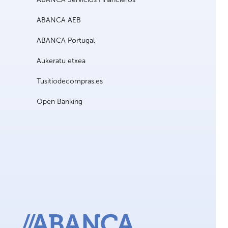
ABANCA AEB
ABANCA Portugal
Aukeratu etxea
Tusitiodecompras.es
Open Banking