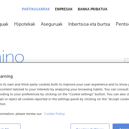
PARTIKULARRAK
ENPRESAK
BANKA PRIBATUA
guak
Hipotekak
Aseguruak
Inbertsioa eta burtsa
Pents
submenú
Abrir submenú
Abrir submenú
Abrir submenú
Abrir s
mino
arning
 its own and third-party cookies both to improve your user experience and to show
content tailored to your interests by analyzing your browsing habits. You can consul
rding to your preferences by clicking on the "Cookie settings" button. You can also 
ept or reject all cookies reported in the settings panel by clicking on the "Accept cooki
tton.
formation, please review our
Cookie Policy.
kritura