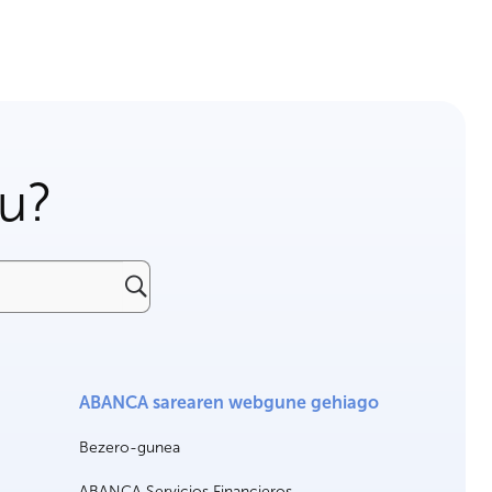
gu?
ABANCA sarearen webgune gehiago
Bezero-gunea
ABANCA Servicios Financieros