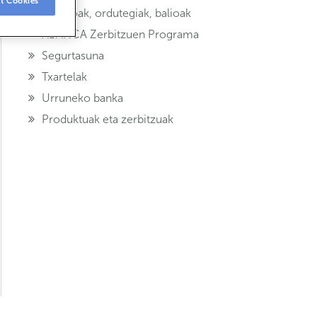
t Cookies
Bulegoak, ordutegiak, balioak
ABANCA Zerbitzuen Programa
Segurtasuna
Txartelak
Urruneko banka
Produktuak eta zerbitzuak