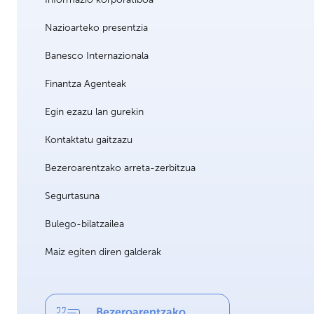
Nazioarteko presentzia
Banesco Internazionala
Finantza Agenteak
Egin ezazu lan gurekin
Kontaktatu gaitzazu
Bezeroarentzako arreta-zerbitzua
Segurtasuna
Bulego-bilatzailea
Maiz egiten diren galderak
Bezeroarentzako