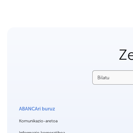
Ze
Bilatu
ABANCAri buruz
Komunikazio-aretoa
Informazio korporatiboa