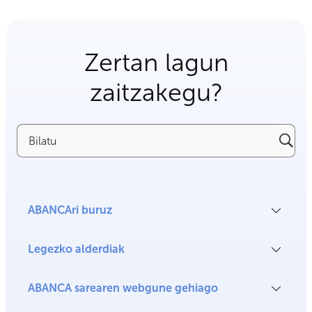
Zertan lagun
zaitzakegu?
Bilatu
ABANCAri buruz
Legezko alderdiak
ABANCA sarearen webgune gehiago