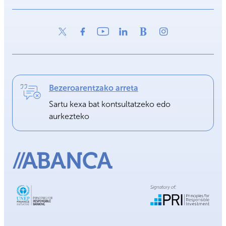
Bezeroarentzako arreta
Sartu kexa bat kontsultatzeko edo
aurkezteko