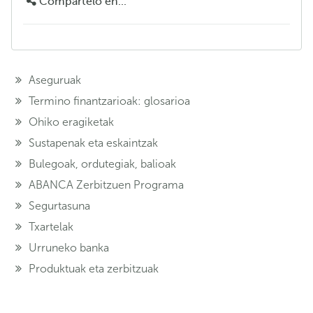
Compártelo en...
Aseguruak
Termino finantzarioak: glosarioa
Ohiko eragiketak
Sustapenak eta eskaintzak
Bulegoak, ordutegiak, balioak
ABANCA Zerbitzuen Programa
Segurtasuna
Txartelak
Urruneko banka
Produktuak eta zerbitzuak