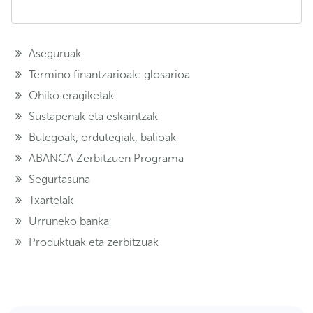
Aseguruak
Termino finantzarioak: glosarioa
Ohiko eragiketak
Sustapenak eta eskaintzak
Bulegoak, ordutegiak, balioak
ABANCA Zerbitzuen Programa
Segurtasuna
Txartelak
Urruneko banka
Produktuak eta zerbitzuak