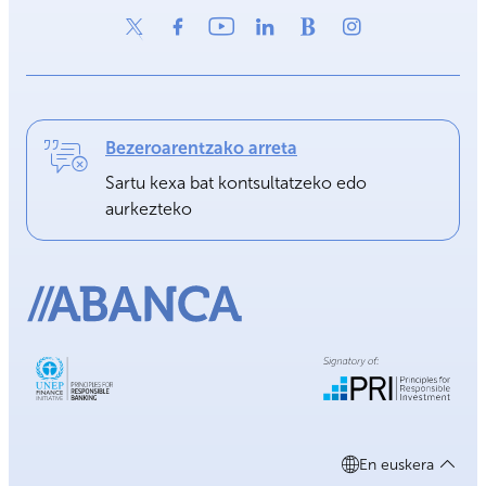
Bezeroarentzako arreta
Sartu kexa bat kontsultatzeko edo
aurkezteko
En euskera