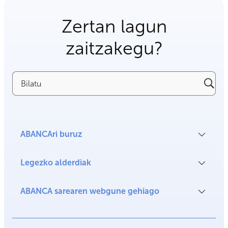
Zertan lagun
zaitzakegu?
Bilatu
ABANCAri buruz
Legezko alderdiak
ABANCA sarearen webgune gehiago