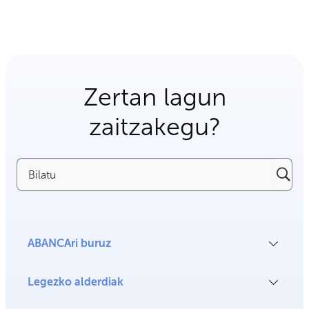
Zertan lagun
zaitzakegu?
Bilatu
ABANCAri buruz
Legezko alderdiak