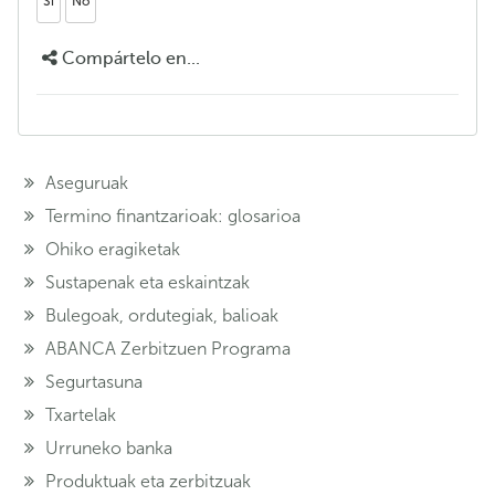
Si
No
Compártelo en...
Aseguruak
Termino finantzarioak: glosarioa
Ohiko eragiketak
Sustapenak eta eskaintzak
Bulegoak, ordutegiak, balioak
ABANCA Zerbitzuen Programa
Segurtasuna
Txartelak
Urruneko banka
Produktuak eta zerbitzuak