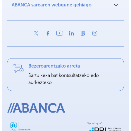
ABANCA sarearen webgune gehiago
Bezeroarentzako arreta
Sartu kexa bat kontsultatzeko edo
aurkezteko