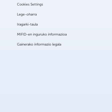
Cookies Settings
Lege-oharra
Iragarki-taula
MIFID-en inguruko informazioa
Gainerako informazio legala