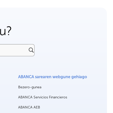
gu?
ABANCA sarearen webgune gehiago
Bezero-gunea
ABANCA Servicios Financieros
ABANCA AEB