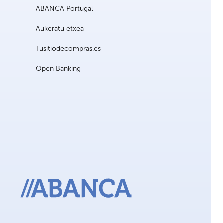
ABANCA Portugal
Aukeratu etxea
Tusitiodecompras.es
Open Banking