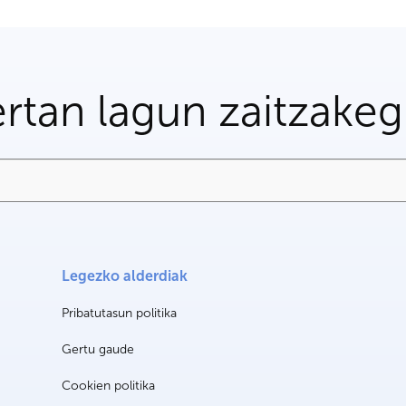
rtan lagun zaitzake
Legezko alderdiak
Pribatutasun politika
Gertu gaude
Cookien politika