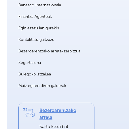
Banesco Internazionala
Finantza Agenteak
Egin ezazu lan gurekin
Kontaktatu gaitzazu
Bezeroarentzako arreta-zerbitzua
Segurtasuna
Bulego-bilatzailea
Maiz egiten diren galderak
Bezeroarentzako
arreta
Sartu kexa bat