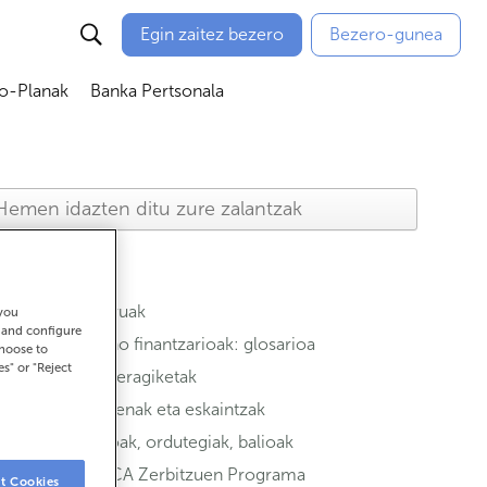
Egin zaitez bezero
Bezero-gunea
io-Planak
Banka Pertsonala
ubmenú
Abrir submenú
Abrir submenú
Aseguruak
 you
t and configure
Termino finantzarioak: glosarioa
choose to
es" or "Reject
Ohiko eragiketak
Sustapenak eta eskaintzak
Bulegoak, ordutegiak, balioak
ABANCA Zerbitzuen Programa
t Cookies