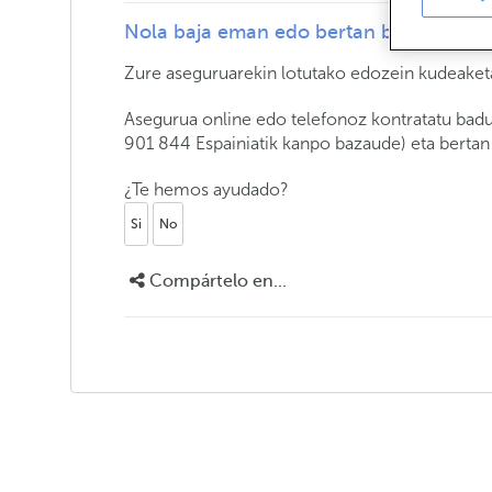
Nola baja eman edo bertan behera utzi
Zure aseguruarekin lotutako edozein kudeake
Asegurua online edo telefonoz kontratatu bad
901 844 Espainiatik kanpo bazaude) eta bertan
¿Te hemos ayudado?
Si
No
Compártelo en...