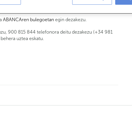
 dezaket aseguru bat?
ta
ABANCAren bulegoetan
egin dezakezu.
uzu, 900 815 844 telefonora deitu dezakezu (+34 981
 behera uztea eskatu.