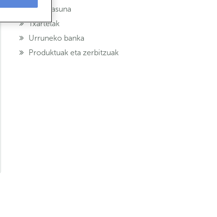
Segurtasuna
Txartelak
Urruneko banka
Produktuak eta zerbitzuak