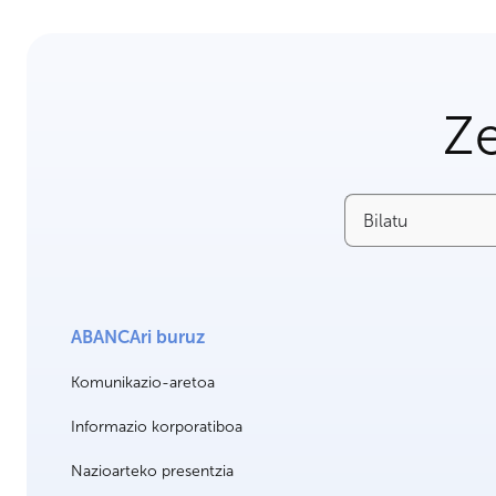
Ze
Bilatu
ABANCAri buruz
Komunikazio-aretoa
Informazio korporatiboa
Nazioarteko presentzia