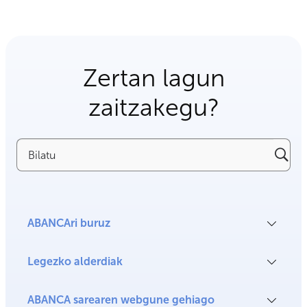
Zertan lagun
zaitzakegu?
Bilatu
ABANCAri buruz
Legezko alderdiak
ABANCA sarearen webgune gehiago