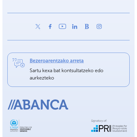
Bezeroarentzako arreta
Sartu kexa bat kontsultatzeko edo
aurkezteko