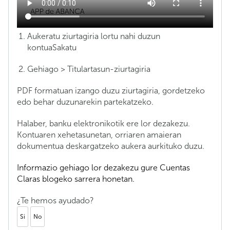
Aukeratu ziurtagiria lortu nahi duzun
kontuaSakatu
Gehiago > Titulartasun-ziurtagiria
PDF formatuan izango duzu ziurtagiria, gordetzeko
edo behar duzunarekin partekatzeko.
Halaber, banku elektronikotik ere lor dezakezu.
Kontuaren xehetasunetan, orriaren amaieran
dokumentua deskargatzeko aukera aurkituko duzu.
Informazio gehiago lor dezakezu gure Cuentas
Claras blogeko sarrera honetan.
¿Te hemos ayudado?
Si
No