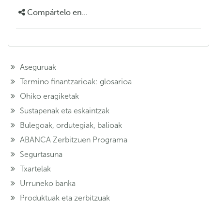
Compártelo en...
Aseguruak
Termino finantzarioak: glosarioa
Ohiko eragiketak
Sustapenak eta eskaintzak
Bulegoak, ordutegiak, balioak
ABANCA Zerbitzuen Programa
Segurtasuna
Txartelak
Urruneko banka
Produktuak eta zerbitzuak