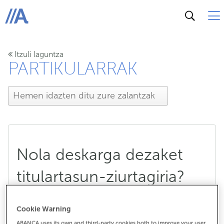
ABANCA
Itzuli laguntza
PARTIKULARRAK
Nola deskarga dezaket
titulartasun-ziurtagiria?
Cookie Warning
Nola deskarga dezaket titulartasun-
ABANCA uses its own and third-party cookies both to improve your user