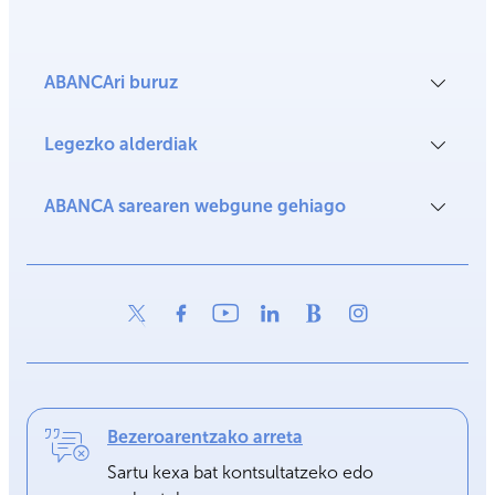
ABANCAri buruz
Legezko alderdiak
ABANCA sarearen webgune gehiago
Bezeroarentzako arreta
Sartu kexa bat kontsultatzeko edo