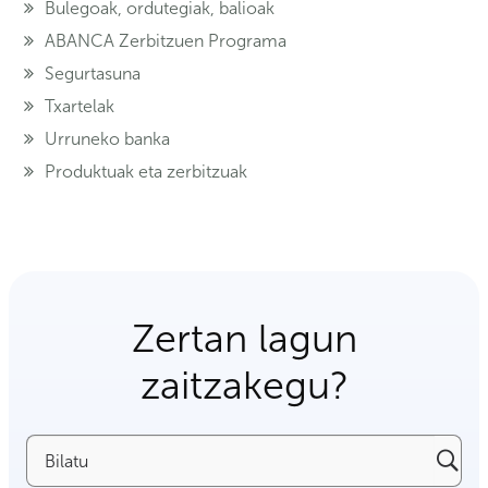
Bulegoak, ordutegiak, balioak
ABANCA Zerbitzuen Programa
Segurtasuna
Txartelak
Urruneko banka
Produktuak eta zerbitzuak
Zertan lagun
zaitzakegu?
Bilatu