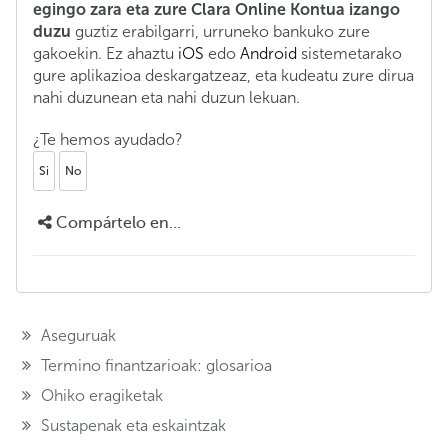
egingo zara eta zure Clara Online Kontua izango
duzu
guztiz erabilgarri, urruneko bankuko zure
gakoekin. Ez ahaztu
iOS
edo
Android
sistemetarako
gure aplikazioa deskargatzeaz, eta kudeatu zure dirua
nahi duzunean eta nahi duzun lekuan.
¿Te hemos ayudado?
Si
No
Compártelo en...
Aseguruak
Termino finantzarioak: glosarioa
Ohiko eragiketak
Sustapenak eta eskaintzak