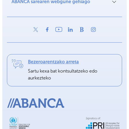
ABANCA sarearen webgune gehiago
Bezeroarentzako arreta
Sartu kexa bat kontsultatzeko edo
aurkezteko