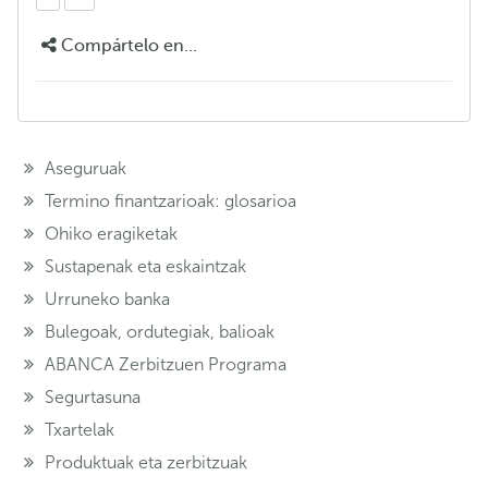
Compártelo en...
Aseguruak
Termino finantzarioak: glosarioa
Ohiko eragiketak
Sustapenak eta eskaintzak
Urruneko banka
Bulegoak, ordutegiak, balioak
ABANCA Zerbitzuen Programa
Segurtasuna
Txartelak
Produktuak eta zerbitzuak