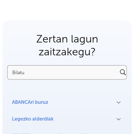
Zertan lagun
zaitzakegu?
Bilatu
ABANCAri buruz
Legezko alderdiak