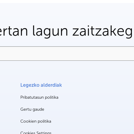
rtan lagun zaitzake
Legezko alderdiak
Pribatutasun politika
Gertu gaude
Cookien politika
Cookies Settings