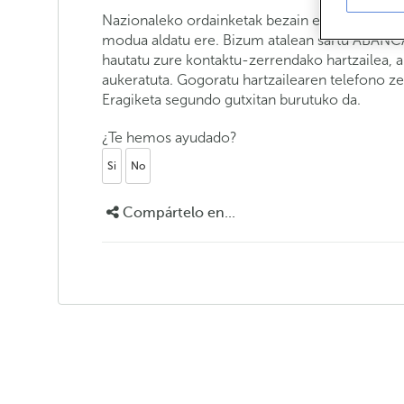
Nazionaleko ordainketak bezain erraza da. Ez d
modua aldatu ere. Bizum atalean sartu ABANCAr
hautatu zure kontaktu-zerrendako hartzailea, 
aukeratuta. Gogoratu hartzailearen telefono ze
Eragiketa segundo gutxitan burutuko da.
¿Te hemos ayudado?
Si
No
Compártelo en...