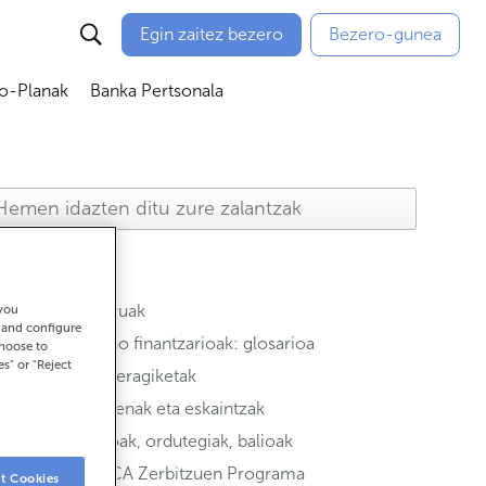
Egin zaitez bezero
Bezero-gunea
io-Planak
Banka Pertsonala
ubmenú
Abrir submenú
Abrir submenú
Aseguruak
 you
t and configure
Termino finantzarioak: glosarioa
choose to
es" or "Reject
Ohiko eragiketak
Sustapenak eta eskaintzak
Bulegoak, ordutegiak, balioak
ABANCA Zerbitzuen Programa
t Cookies