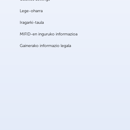
Lege-oharra
Iragarki-taula
MIFID-en inguruko informazioa
Gainerako informazio legala