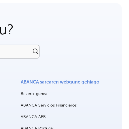
gu?
ABANCA sarearen webgune gehiago
Bezero-gunea
ABANCA Servicios Financieros
ABANCA AEB
ABANCA Portugal