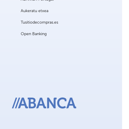
Aukeratu etxea
Tusitiodecompras.es
Open Banking