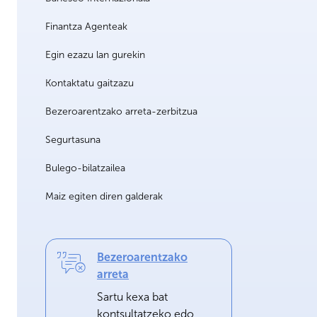
Finantza Agenteak
Egin ezazu lan gurekin
Kontaktatu gaitzazu
Bezeroarentzako arreta-zerbitzua
Segurtasuna
Bulego-bilatzailea
Maiz egiten diren galderak
Bezeroarentzako
arreta
Sartu kexa bat
kontsultatzeko edo