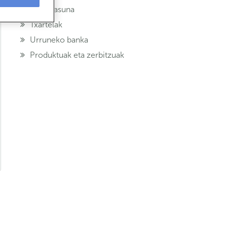
Segurtasuna
Txartelak
Urruneko banka
Produktuak eta zerbitzuak