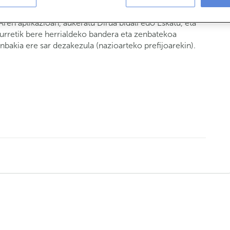
uzu aplikazioa eguneratu behar, ezta eragiketa egiteko
en aplikazioan, aukeratu Dirua bidali edo Eskatu, eta
aurretik bere herrialdeko bandera eta zenbatekoa
nbakia ere sar dezakezula (nazioarteko prefijoarekin).