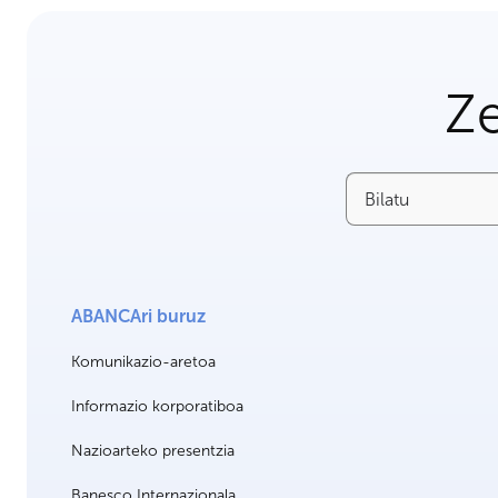
Ze
Bilatu
ABANCAri buruz
Komunikazio-aretoa
Informazio korporatiboa
Nazioarteko presentzia
Banesco Internazionala