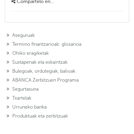
Compártelo en...
Aseguruak
Termino finantzarioak: glosarioa
Ohiko eragiketak
Sustapenak eta eskaintzak
Bulegoak, ordutegiak, balioak
ABANCA Zerbitzuen Programa
Segurtasuna
Txartelak
Urruneko banka
Produktuak eta zerbitzuak