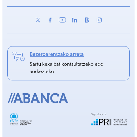
Bezeroarentzako arreta
Sartu kexa bat kontsultatzeko edo
aurkezteko