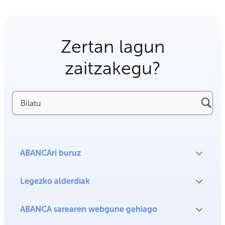
Zertan lagun
zaitzakegu?
Bilatu
ABANCAri buruz
Legezko alderdiak
ABANCA sarearen webgune gehiago