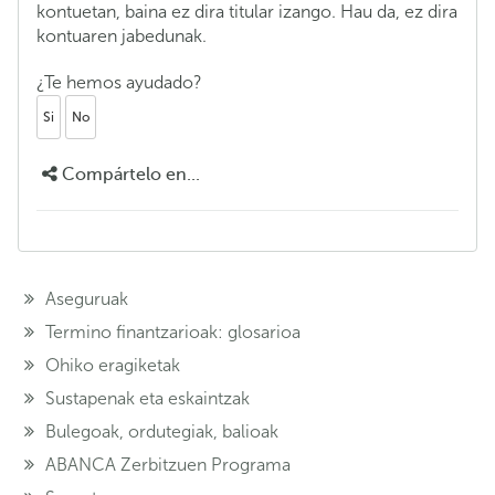
kontuetan, baina ez dira titular izango. Hau da, ez dira
kontuaren jabedunak.
¿Te hemos ayudado?
Si
No
Compártelo en...
Aseguruak
Termino finantzarioak: glosarioa
Ohiko eragiketak
Sustapenak eta eskaintzak
Bulegoak, ordutegiak, balioak
ABANCA Zerbitzuen Programa