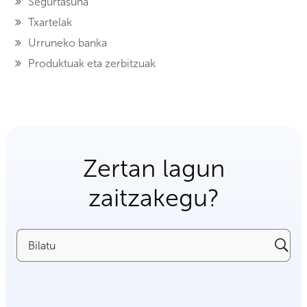
Segurtasuna
Txartelak
Urruneko banka
Produktuak eta zerbitzuak
Zertan lagun
zaitzakegu?
Bilatu