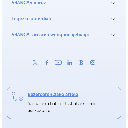
ABANCAri buruz
Legezko alderdiak
ABANCA sarearen webgune gehiago
Bezeroarentzako arreta
Sartu kexa bat kontsultatzeko edo
aurkezteko