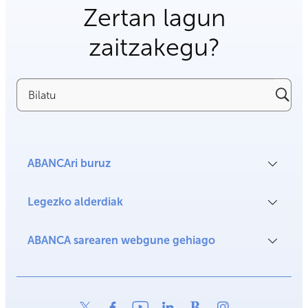
Zertan lagun
zaitzakegu?
Bilatu
ABANCAri buruz
Legezko alderdiak
ABANCA sarearen webgune gehiago