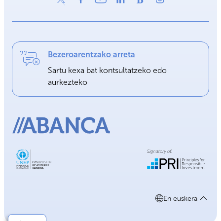
Bezeroarentzako arreta
Sartu kexa bat kontsultatzeko edo
aurkezteko
En euskera