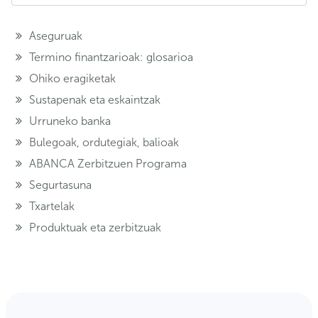
Aseguruak
Termino finantzarioak: glosarioa
Ohiko eragiketak
Sustapenak eta eskaintzak
Urruneko banka
Bulegoak, ordutegiak, balioak
ABANCA Zerbitzuen Programa
Segurtasuna
Txartelak
Produktuak eta zerbitzuak