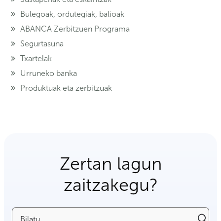
Bulegoak, ordutegiak, balioak
ABANCA Zerbitzuen Programa
Segurtasuna
Txartelak
Urruneko banka
Produktuak eta zerbitzuak
Zertan lagun
zaitzakegu?
Bilatu