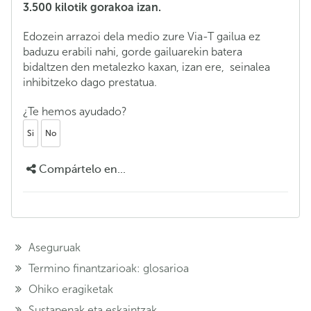
3.500 kilotik gorakoa izan.
Edozein arrazoi dela medio zure Via-T gailua ez
baduzu erabili nahi, gorde gailuarekin batera
bidaltzen den metalezko kaxan, izan ere, seinalea
inhibitzeko dago prestatua.
¿Te hemos ayudado?
Si
No
Compártelo en...
Aseguruak
Termino finantzarioak: glosarioa
Ohiko eragiketak
Sustapenak eta eskaintzak