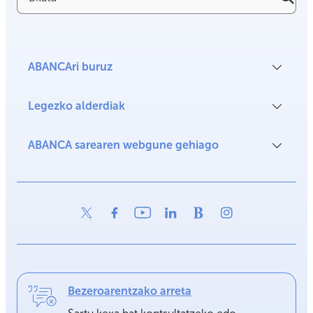
ABANCAri buruz
Legezko alderdiak
ABANCA sarearen webgune gehiago
Bezeroarentzako arreta