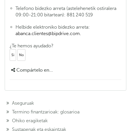
Telefono bidezko arreta (astelehenetik ostiralera
09:00-21:00 bitartean): 881 240 519
Helbide elektroniko bidezko arreta:
abanca.clientes@bipdrive.com.
¿Te hemos ayudado?
Si
No
Compártelo en...
Aseguruak
Termino finantzarioak: glosarioa
Ohiko eragiketak
Sustapenak eta eskaintzak