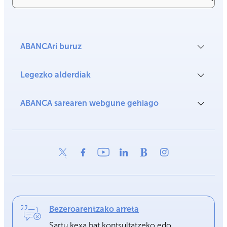
ABANCAri buruz
Legezko alderdiak
ABANCA sarearen webgune gehiago
Bezeroarentzako arreta
Sartu kexa bat kontsultatzeko edo