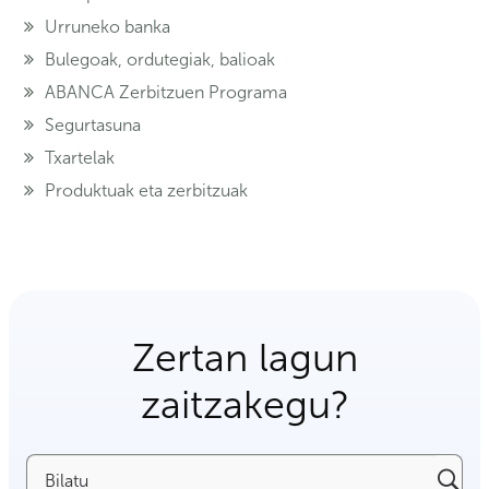
Urruneko banka
Bulegoak, ordutegiak, balioak
ABANCA Zerbitzuen Programa
Segurtasuna
Txartelak
Produktuak eta zerbitzuak
Zertan lagun
zaitzakegu?
Bilatu