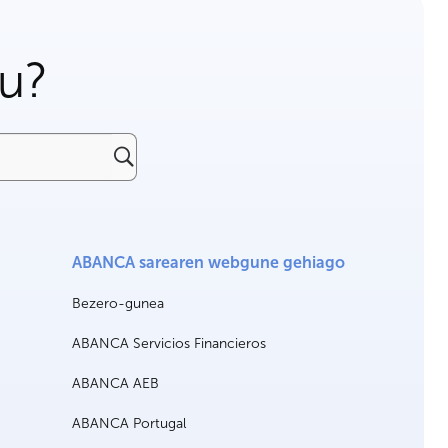
gu?
ABANCA sarearen webgune gehiago
Bezero-gunea
ABANCA Servicios Financieros
ABANCA AEB
ABANCA Portugal