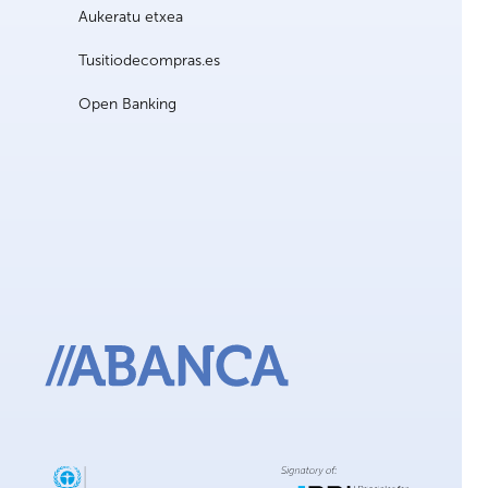
Aukeratu etxea
Tusitiodecompras.es
Open Banking