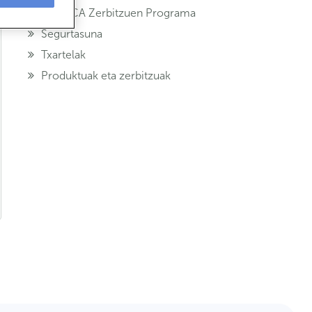
ABANCA Zerbitzuen Programa
Segurtasuna
Txartelak
Produktuak eta zerbitzuak