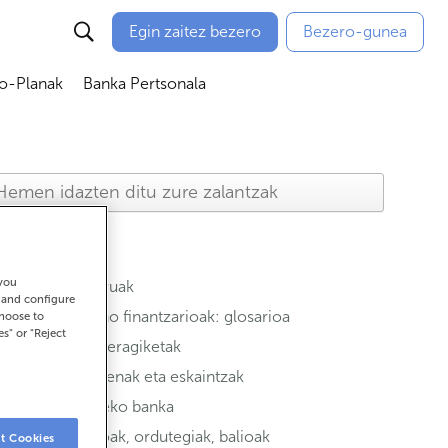
Egin zaitez bezero
Bezero-gunea
io-Planak
Banka Pertsonala
ubmenú
Abrir submenú
Abrir submenú
 you
Aseguruak
t and configure
Termino finantzarioak: glosarioa
choose to
es" or "Reject
Ohiko eragiketak
Sustapenak eta eskaintzak
Urruneko banka
Bulegoak, ordutegiak, balioak
t Cookies