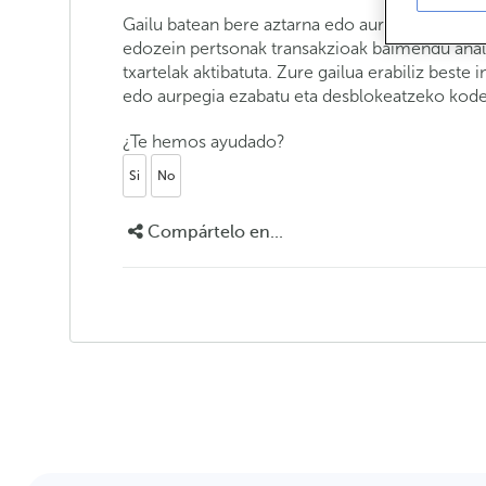
Gailu batean bere aztarna edo aurpegia erreg
edozein pertsonak transakzioak baimendu ahal 
txartelak aktibatuta. Zure gailua erabiliz beste
edo aurpegia ezabatu eta desblokeatzeko kodea
¿Te hemos ayudado?
Si
No
Compártelo en...