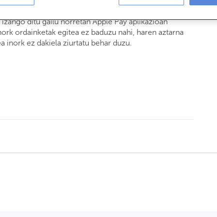
istratuta duen edo desblokeatzeko kodea ezagutzen duen
izango ditu gailu horretan Apple Pay aplikazioan
 inork ordainketak egitea ez baduzu nahi, haren aztarna
 inork ez dakiela ziurtatu behar duzu.