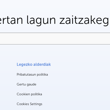
rtan lagun zaitzake
Legezko alderdiak
Pribatutasun politika
Gertu gaude
Cookien politika
Cookies Settings