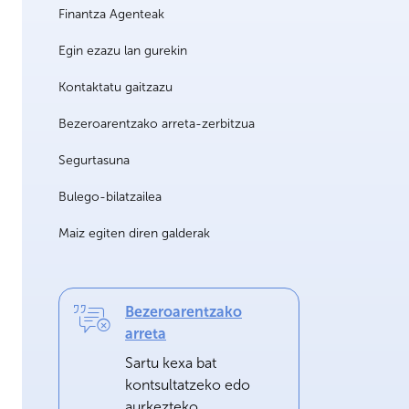
Finantza Agenteak
Egin ezazu lan gurekin
Kontaktatu gaitzazu
Bezeroarentzako arreta-zerbitzua
Segurtasuna
Bulego-bilatzailea
Maiz egiten diren galderak
Bezeroarentzako
arreta
Sartu kexa bat
kontsultatzeko edo
aurkezteko