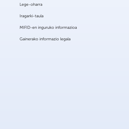
Lege-oharra
Iragarki-taula
MIFID-en inguruko informazioa
Gainerako informazio legala