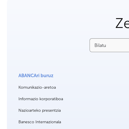
Ze
Bilatu
ABANCAri buruz
Komunikazio-aretoa
Informazio korporatiboa
Nazioarteko presentzia
Banesco Internazionala