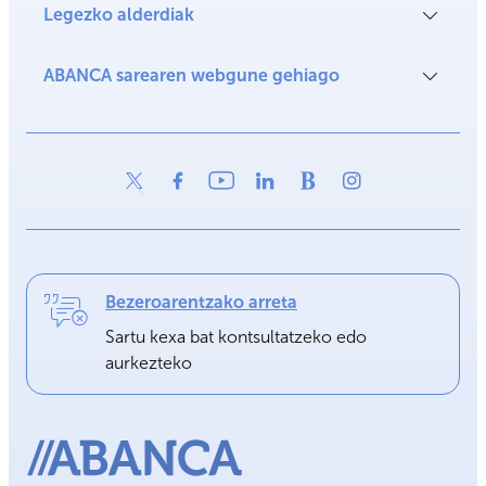
Legezko alderdiak
ABANCA sarearen webgune gehiago
Bezeroarentzako arreta
Sartu kexa bat kontsultatzeko edo
aurkezteko