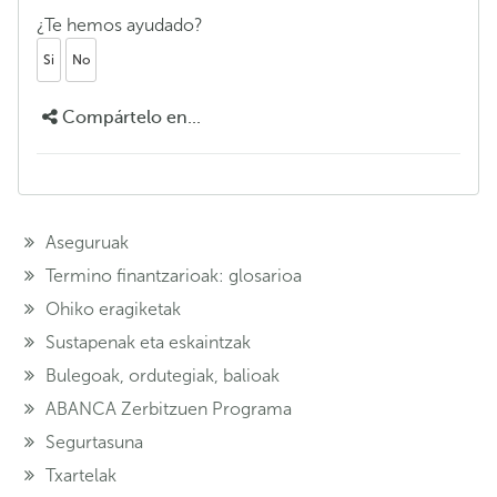
¿Te hemos ayudado?
Si
No
Compártelo en...
Aseguruak
Termino finantzarioak: glosarioa
Ohiko eragiketak
Sustapenak eta eskaintzak
Bulegoak, ordutegiak, balioak
ABANCA Zerbitzuen Programa
Segurtasuna
Txartelak