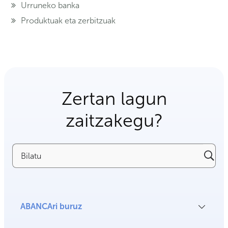
Urruneko banka
Produktuak eta zerbitzuak
Zertan lagun
zaitzakegu?
Bilatu
ABANCAri buruz