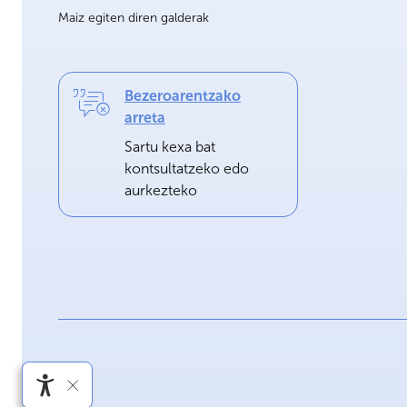
Maiz egiten diren galderak
Bezeroarentzako
arreta
Sartu kexa bat
kontsultatzeko edo
aurkezteko