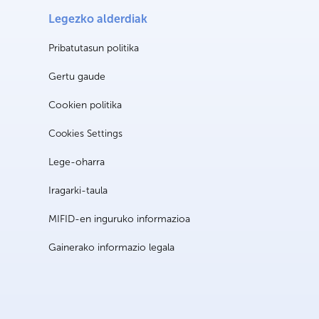
Legezko alderdiak
Pribatutasun politika
Gertu gaude
Cookien politika
Cookies Settings
Lege-oharra
Iragarki-taula
MIFID-en inguruko informazioa
Gainerako informazio legala