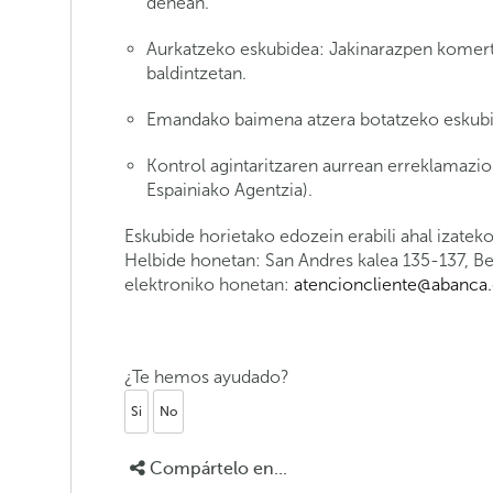
denean.
Aurkatzeko eskubidea: Jakinarazpen komertzi
baldintzetan.
Emandako baimena atzera botatzeko eskubi
Kontrol agintaritzaren aurrean erreklamazio
Espainiako Agentzia).
Eskubide horietako edozein erabili ahal izatek
Helbide honetan: San Andres kalea 135-137, B
elektroniko honetan:
atencioncliente@abanc
¿Te hemos ayudado?
Si
No
Compártelo en...