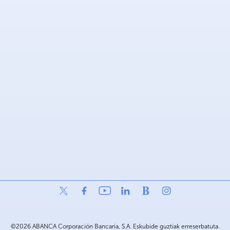
©2026 ABANCA Corporación Bancaria, S.A. Eskubide guztiak erreserbatuta.