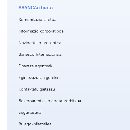
ABANCAri buruz
Komunikazio-aretoa
Informazio korporatiboa
Nazioarteko presentzia
Banesco Internazionala
Finantza Agenteak
Egin ezazu lan gurekin
Kontaktatu gaitzazu
Bezeroarentzako arreta-zerbitzua
Segurtasuna
Bulego-bilatzailea