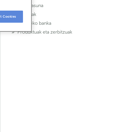
Segurtasuna
Txartelak
t Cookies
Urruneko banka
Produktuak eta zerbitzuak