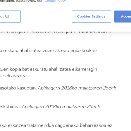
formation, please review our
Cookie Policy.
rtsonen tratamenduari dagokionez?
ct All
Cookies Settings
Accep
tzen ari garen eta burutzen ari garen tratamenduaren
o eskatu ahal izatea zuzenak edo egiazkoak ez
uen kopia bat eskuratu ahal izatea elkarreragin
5etik aurrera.
asotako kasuetan.
Aplikagarri 2018ko maiatzaren 25etik
eskubidea.
Aplikagarri 2018ko maiatzaren 25etik
zeko eskatzea tratamendua dagoeneko beharrezkoa ez