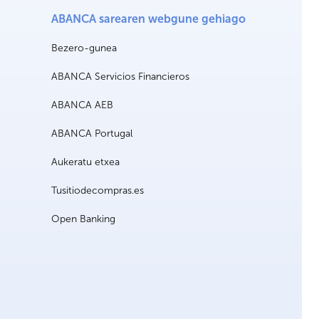
ABANCA sarearen webgune gehiago
Bezero-gunea
ABANCA Servicios Financieros
ABANCA AEB
ABANCA Portugal
Aukeratu etxea
Tusitiodecompras.es
Open Banking