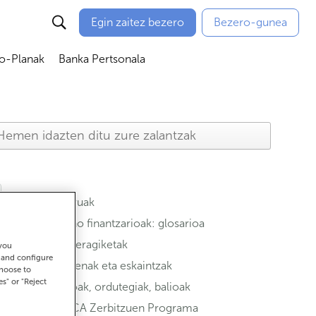
Egin zaitez bezero
Bezero-gunea
io-Planak
Banka Pertsonala
ubmenú
Abrir submenú
Abrir submenú
Aseguruak
Termino finantzarioak: glosarioa
Ohiko eragiketak
 you
t and configure
Sustapenak eta eskaintzak
choose to
es" or "Reject
Bulegoak, ordutegiak, balioak
ABANCA Zerbitzuen Programa