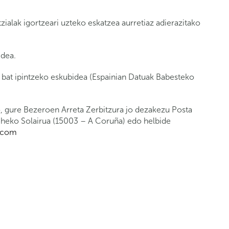
alak igortzeari uzteko eskatzea aurretiaz adierazitako
dea.
 bat ipintzeko eskubidea (Espainian Datuak Babesteko
o, gure Bezeroen Arreta Zerbitzura jo dezakezu Posta
eheko Solairua (15003 – A Coruña) edo helbide
a.com