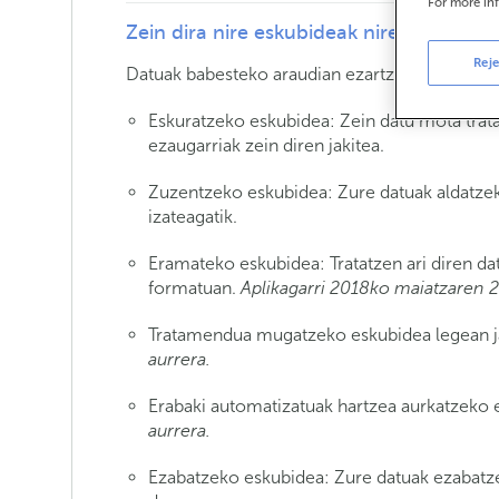
For more in
Zein dira nire eskubideak nire datu pe
Reje
Datuak babesteko araudian ezartzen direnak:
Eskuratzeko eskubidea: Zein datu mota trata
ezaugarriak zein diren jakitea.
Zuzentzeko eskubidea: Zure datuak aldatzek
izateagatik.
Eramateko eskubidea: Tratatzen ari diren dat
formatuan.
Aplikagarri 2018ko maiatzaren 2
Tratamendua mugatzeko eskubidea legean j
aurrera.
Erabaki automatizatuak hartzea aurkatzeko 
aurrera.
Ezabatzeko eskubidea: Zure datuak ezabat