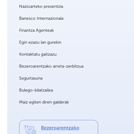
Nazioarteko presentzia
Banesco Internazionala
Finantza Agenteak
Egin ezazu lan gurekin
Kontaktatu gaitzazu
Bezeroarentzako arreta-zerbitzua
Segurtasuna
Bulego-bilatzailea
Maiz egiten diren galderak
Bezeroarentzako