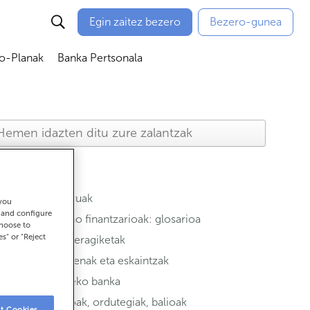
Egin zaitez bezero
Bezero-gunea
io-Planak
Banka Pertsonala
ubmenú
Abrir submenú
Abrir submenú
Aseguruak
 you
t and configure
Termino finantzarioak: glosarioa
choose to
es" or "Reject
Ohiko eragiketak
Sustapenak eta eskaintzak
Urruneko banka
Bulegoak, ordutegiak, balioak
t Cookies