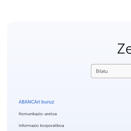
Ze
Bilatu
ABANCAri buruz
Komunikazio-aretoa
Informazio korporatiboa