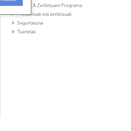
ABANCA Zerbitzuen Programa
Produktuak eta zerbitzuak
Segurtasuna
Txartelak