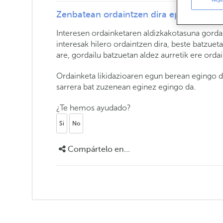
Zenbatean ordaintzen dira epekako gord
Interesen ordainketaren aldizkakotasuna gorda
interesak hilero ordaintzen dira, beste batzueta
are, gordailu batzuetan aldez aurretik ere ordai
Ordainketa likidazioaren egun berean egingo d
sarrera bat zuzenean eginez egingo da.
¿Te hemos ayudado?
Si
No
Compártelo en...