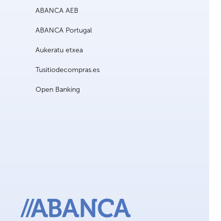
ABANCA AEB
ABANCA Portugal
Aukeratu etxea
Tusitiodecompras.es
Open Banking