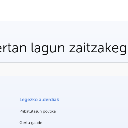
rtan lagun zaitzake
Legezko alderdiak
Pribatutasun politika
Gertu gaude