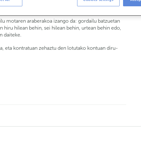
ailu bateko interesak?
ilu motaren araberakoa izango da: gordailu batzuetan
n hiru hilean behin, sei hilean behin, urtean behin edo,
n daiteke.
a, eta kontratuan zehaztu den lotutako kontuan diru-