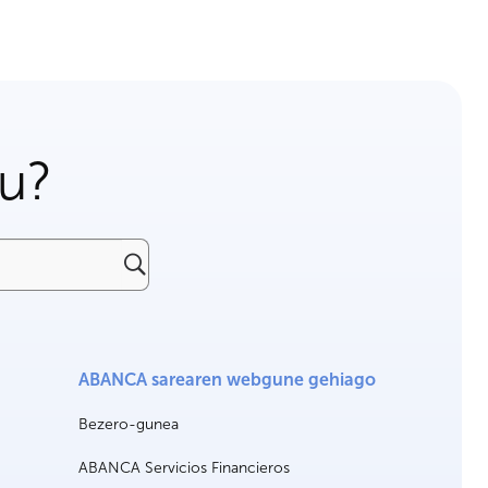
gu?
ABANCA sarearen webgune gehiago
Bezero-gunea
ABANCA Servicios Financieros