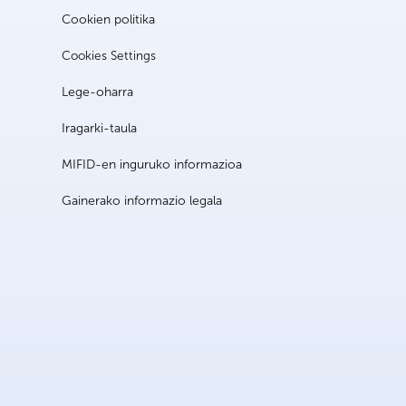
Cookien politika
Cookies Settings
Lege-oharra
Iragarki-taula
MIFID-en inguruko informazioa
Gainerako informazio legala