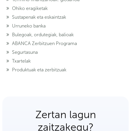
Ohiko eragiketak
Sustapenak eta eskaintzak
Urruneko banka
Bulegoak, ordutegiak, balioak
ABANCA Zerbitzuen Programa
Segurtasuna
Txartelak
Produktuak eta zerbitzuak
Zertan lagun
zaitzakegu?