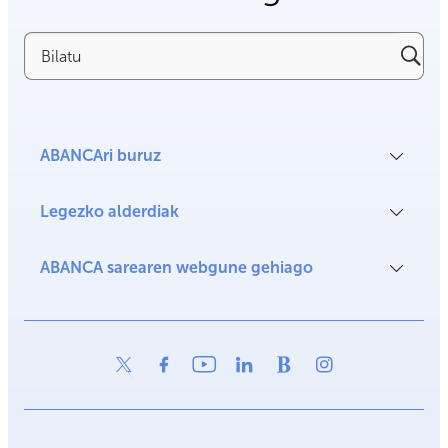
Bilatu
ABANCAri buruz
Legezko alderdiak
ABANCA sarearen webgune gehiago