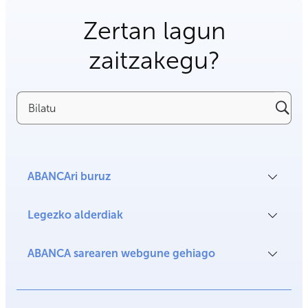
Zertan lagun
zaitzakegu?
Bilatu
ABANCAri buruz
Legezko alderdiak
ABANCA sarearen webgune gehiago