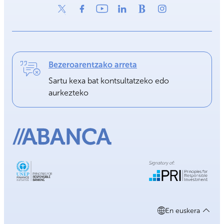
Bezeroarentzako arreta
Sartu kexa bat kontsultatzeko edo
aurkezteko
En euskera