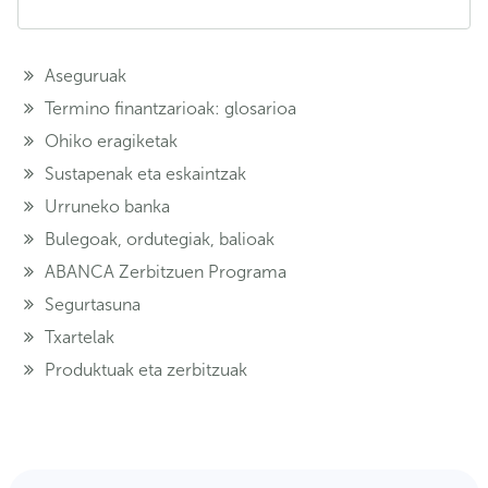
Aseguruak
Termino finantzarioak: glosarioa
Ohiko eragiketak
Sustapenak eta eskaintzak
Urruneko banka
Bulegoak, ordutegiak, balioak
ABANCA Zerbitzuen Programa
Segurtasuna
Txartelak
Produktuak eta zerbitzuak