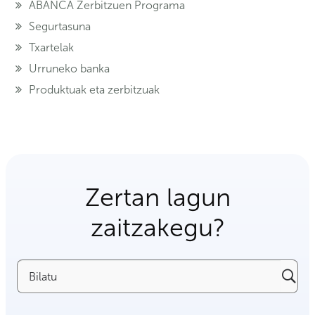
ABANCA Zerbitzuen Programa
Segurtasuna
Txartelak
Urruneko banka
Produktuak eta zerbitzuak
Zertan lagun
zaitzakegu?
Bilatu