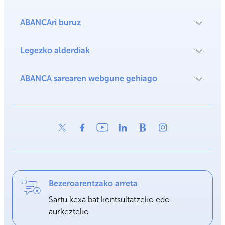
ABANCAri buruz
Legezko alderdiak
ABANCA sarearen webgune gehiago
Bezeroarentzako arreta
Sartu kexa bat kontsultatzeko edo
aurkezteko