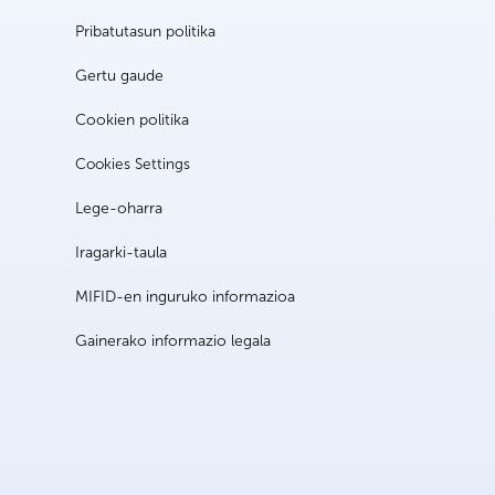
Pribatutasun politika
Gertu gaude
Cookien politika
Cookies Settings
Lege-oharra
Iragarki-taula
MIFID-en inguruko informazioa
Gainerako informazio legala