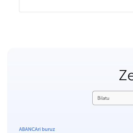
Ze
Bilatu
ABANCAri buruz