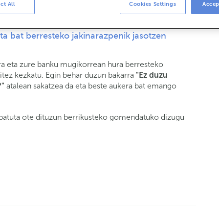
ct All
Cookies Settings
Accep
ta bat berresteko jakinarazpenik jasotzen
ara eta zure banku mugikorrean hura berresteko
aitez kezkatu. Egin behar duzun bakarra
"Ez duzu
?"
atalean sakatzea da eta beste aukera bat emango
ibatuta ote dituzun berrikusteko gomendatuko dizugu