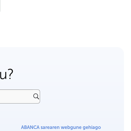
gu?
ABANCA sarearen webgune gehiago