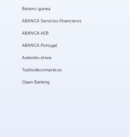
Bezero-gunea
ABANCA Servicios Financieros
ABANCA AEB
ABANCA Portugal
Aukeratu etxea
Tusitiodecompras.es
Open Banking