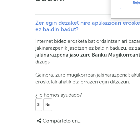
Reje
Zer egin dezaket nire aplikazioan eroske
ez baldin badut?
Internet bidez erosketa bat ordaintzen ari baz
jakinarazpenik jasotzen ez baldin baduzu, ez z
jakinarazpena jaso zure Banku Mugikorrean
dizugu
Gainera, zure mugikorrean jakinarazpenak akt
erosketak ahalik eta errazen egin ditzazun.
¿Te hemos ayudado?
Si
No
Compártelo en...