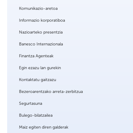
Komunikazio-aretoa
Informazio korporatiboa
Nazioarteko presentzia
Banesco Internazionala
Finantza Agenteak
Egin ezazu lan gurekin
Kontaktatu gaitzazu
Bezeroarentzako arreta-zerbitzua
Segurtasuna
Bulego-bilatzailea
Maiz egiten diren galderak