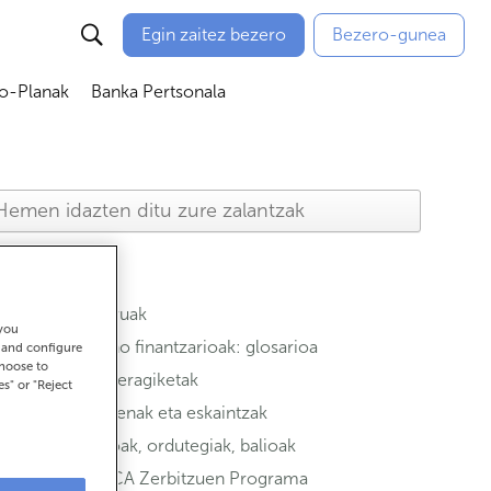
Egin zaitez bezero
Bezero-gunea
io-Planak
Banka Pertsonala
ubmenú
Abrir submenú
Abrir submenú
Aseguruak
 you
Termino finantzarioak: glosarioa
t and configure
choose to
Ohiko eragiketak
es" or "Reject
Sustapenak eta eskaintzak
Bulegoak, ordutegiak, balioak
ABANCA Zerbitzuen Programa