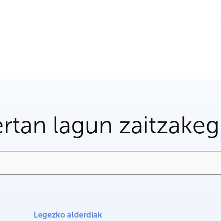
rtan lagun zaitzake
Legezko alderdiak