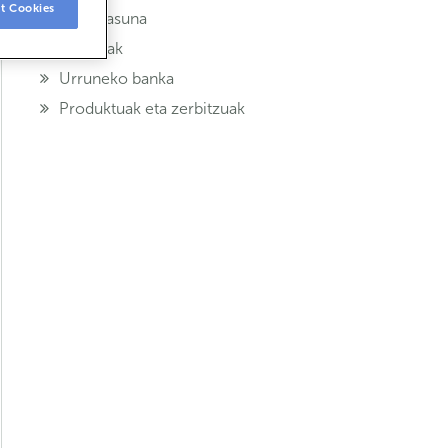
t Cookies
Segurtasuna
Txartelak
Urruneko banka
Produktuak eta zerbitzuak