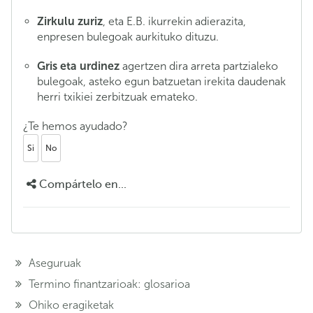
Zirkulu zuriz
, eta E.B. ikurrekin adierazita,
enpresen bulegoak aurkituko dituzu.
Gris eta urdinez
agertzen dira arreta partzialeko
bulegoak, asteko egun batzuetan irekita daudenak
herri txikiei zerbitzuak emateko.
¿Te hemos ayudado?
Si
No
Compártelo en...
Aseguruak
Termino finantzarioak: glosarioa
Ohiko eragiketak