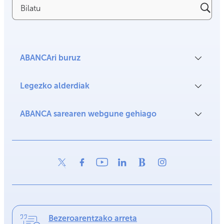
Bilatu
ABANCAri buruz
Legezko alderdiak
ABANCA sarearen webgune gehiago
Bezeroarentzako arreta