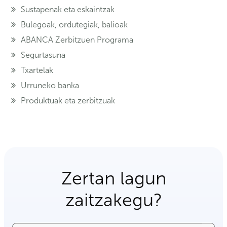
Sustapenak eta eskaintzak
Bulegoak, ordutegiak, balioak
ABANCA Zerbitzuen Programa
Segurtasuna
Txartelak
Urruneko banka
Produktuak eta zerbitzuak
Zertan lagun
zaitzakegu?