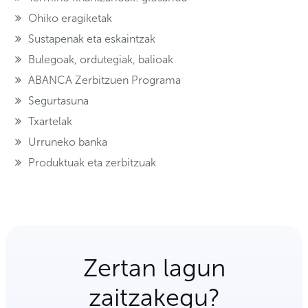
Ohiko eragiketak
Sustapenak eta eskaintzak
Bulegoak, ordutegiak, balioak
ABANCA Zerbitzuen Programa
Segurtasuna
Txartelak
Urruneko banka
Produktuak eta zerbitzuak
Zertan lagun
zaitzakegu?