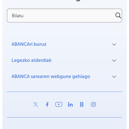
Bilatu
ABANCAri buruz
Legezko alderdiak
ABANCA sarearen webgune gehiago