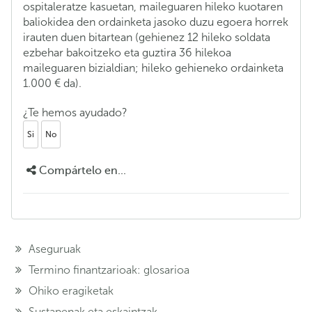
ospitaleratze kasuetan, maileguaren hileko kuotaren
baliokidea den ordainketa jasoko duzu egoera horrek
irauten duen bitartean (gehienez 12 hileko soldata
ezbehar bakoitzeko eta guztira 36 hilekoa
maileguaren bizialdian; hileko gehieneko ordainketa
1.000 € da).
¿Te hemos ayudado?
Si
No
Compártelo en...
Aseguruak
Termino finantzarioak: glosarioa
Ohiko eragiketak
Sustapenak eta eskaintzak