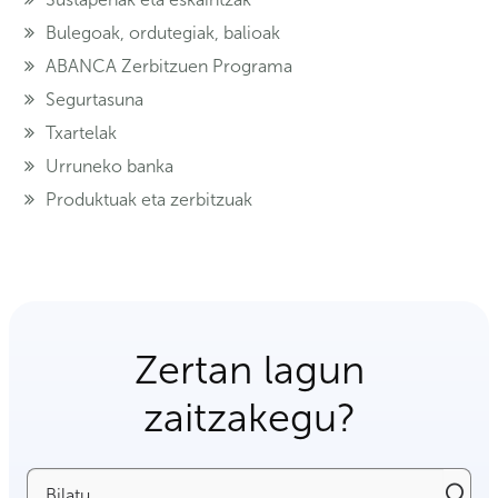
Bulegoak, ordutegiak, balioak
ABANCA Zerbitzuen Programa
Segurtasuna
Txartelak
Urruneko banka
Produktuak eta zerbitzuak
Zertan lagun
zaitzakegu?
Bilatu