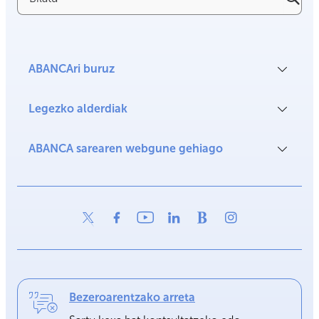
ABANCAri buruz
Legezko alderdiak
ABANCA sarearen webgune gehiago
Bezeroarentzako arreta