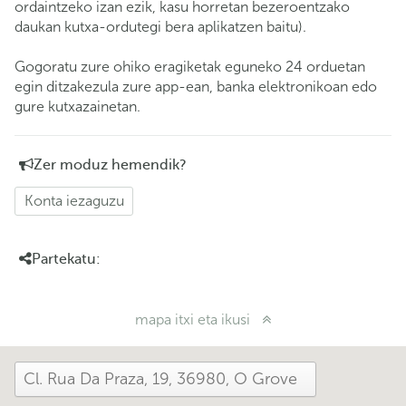
ordaintzeko izan ezik, kasu horretan bezeroentzako
daukan kutxa-ordutegi bera aplikatzen baitu).
Gogoratu zure ohiko eragiketak eguneko 24 orduetan
egin ditzakezula zure app-ean, banka elektronikoan edo
gure kutxazainetan.
Zer moduz hemendik?
Konta iezaguzu
Partekatu:
mapa itxi eta ikusi