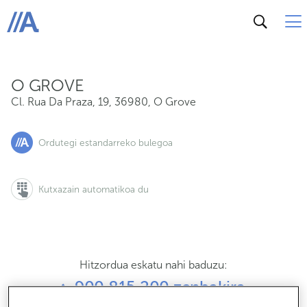
Cl. Rua Da Praza, 19, 36980, O Grove
ABANCA
O GROVE
Cl. Rua Da Praza, 19
,
36980
,
O Grove
Ordutegi estandarreko bulegoa
Kutxazain automatikoa du
Hitzordua eskatu nahi baduzu:
900 815 200 zenbakira