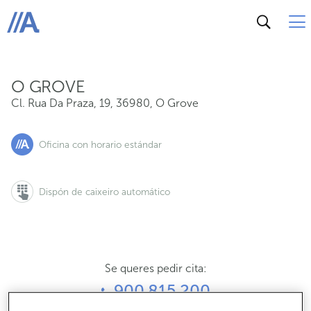
Cl. Rua Da Praza, 19, 36980, O Grove
ABANCA
O GROVE
Cl. Rua Da Praza, 19
,
36980
,
O Grove
Oficina con horario estándar
Dispón de caixeiro automático
Se queres pedir cita:
900 815 200