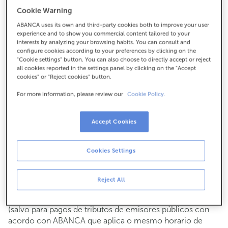
Para todo o demais:
Cookie Warning
986730121
ABANCA uses its own and third-party cookies both to improve your user
experience and to show you commercial content tailored to your
interests by analyzing your browsing habits. You can consult and
configure cookies according to your preferences by clicking on the
Como chegar
"Cookie settings" button. You can also choose to directly accept or reject
all cookies reported in the settings panel by clicking on the "Accept
cookies" or "Reject cookies" button.
For more information, please review our
Cookie Policy.
Consulta todos os horarios
Xestións comerciais
De luns a venres de
8:15 a 14:00.
Accept Cookies
Podes pedir
cita previa
e atenderémoste o día e hora que
escollas
Cookies Settings
Operacións con efectivo
Clientes: de luns a venres de 8:15 a 11:00
Reject All
Se non eres cliente, o horario de caixa será os
martes e
de cada mes de 08:15 a 11:00
xoves do 6 ao 24
(salvo para pagos de tributos de emisores públicos con
acordo con ABANCA que aplica o mesmo horario de