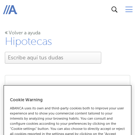
ABANCA
Volver a ayuda
Hipotecas
¿Cómo puedo solicitar un
Cookie Warning
certificado de
ABANCA uses its own and third-party cookies both to improve your user
experience and to show you commercial content tailored to your
cancelación de hipoteca?
interests by analyzing your browsing habits. You can consult and
configure cookies according to your preferences by clicking on the
"Cookie settings" button. You can also choose to directly accept or reject
all cookies reported in the settings panel by clicking on the "Accept