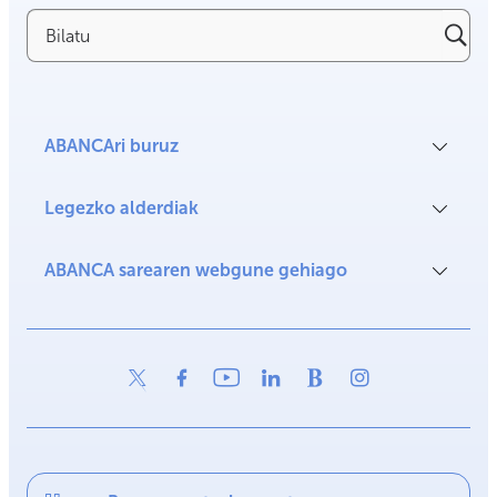
Bilatu
ABANCAri buruz
Legezko alderdiak
ABANCA sarearen webgune gehiago