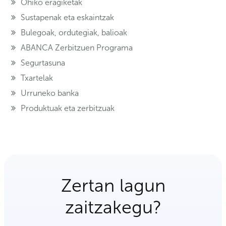
Ohiko eragiketak
Sustapenak eta eskaintzak
Bulegoak, ordutegiak, balioak
ABANCA Zerbitzuen Programa
Segurtasuna
Txartelak
Urruneko banka
Produktuak eta zerbitzuak
Zertan lagun
zaitzakegu?