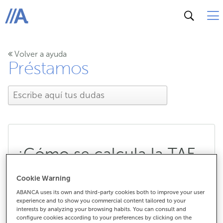
ABANCA
Volver a ayuda
Préstamos
¿Cómo se calcula la TAE
de un préstamo?
Cookie Warning
ABANCA uses its own and third-party cookies both to improve your user
experience and to show you commercial content tailored to your
interests by analyzing your browsing habits. You can consult and
¿Cómo se calcula la TAE de un
configure cookies according to your preferences by clicking on the