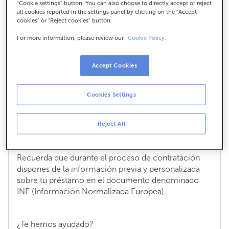
préstamo?
"Cookie settings" button. You can also choose to directly accept or reject
all cookies reported in the settings panel by clicking on the "Accept
cookies" or "Reject cookies" button.
El cálculo de la TAE en un préstamo se realiza bajo
las hipótesis de que el contrato de préstamo estará
For more information, please review our
Cookie Policy.
vigente durante toda la duración pactada y que
ambas partes cumplirán con sus obligaciones en las
Accept Cookies
condiciones y en los plazos acordados en el
contrato.
Cookies Settings
En ese cálculo, así como en el del coste total del
préstamo, se tienen en consideración el importe
solicitado, el tipo de interés indicado, la duración del
Reject All
préstamo elegida y la comisión de apertura.
Recuerda que durante el proceso de contratación
dispones de la información previa y personalizada
sobre tu préstamo en el documento denominado
INE (Información Normalizada Europea).
¿Te hemos ayudado?