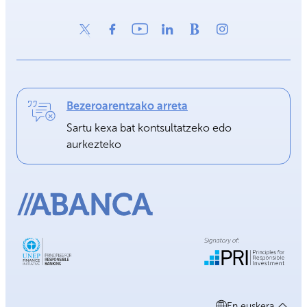
Bezeroarentzako arreta
Sartu kexa bat kontsultatzeko edo
aurkezteko
En euskera