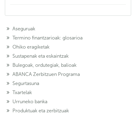
Aseguruak
Termino finantzarioak: glosarioa
Ohiko eragiketak
Sustapenak eta eskaintzak
Bulegoak, ordutegiak, balioak
ABANCA Zerbitzuen Programa
Segurtasuna
Txartelak
Urruneko banka
Produktuak eta zerbitzuak