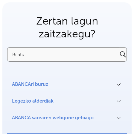
Zertan lagun
zaitzakegu?
Bilatu
ABANCAri buruz
Legezko alderdiak
ABANCA sarearen webgune gehiago