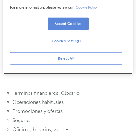
ChegOU.
For more information, please review our
Cookie Policy.
Si has olvidado el pin de tu tarjeta ChegOU puedes
llamar al teléfono 988 317 772 de la Diputación de
Accept Cookies
Ourense, donde te ayudarán a recuperarlo.
¿Te hemos ayudado?
Cookies Settings
Si
No
Reject All
Compártelo en...
Términos financieros: Glosario
Operaciones habituales
Promociones y ofertas
Seguros
Oficinas, horarios, valores