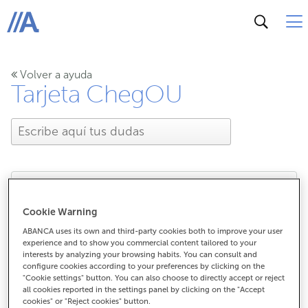
ABANCA
Volver a ayuda
Tarjeta ChegOU
Me he olvidado el PIN de
Cookie Warning
ABANCA uses its own and third-party cookies both to improve your user
mi tarjeta ChegOU.
experience and to show you commercial content tailored to your
interests by analyzing your browsing habits. You can consult and
configure cookies according to your preferences by clicking on the
"Cookie settings" button. You can also choose to directly accept or reject
all cookies reported in the settings panel by clicking on the "Accept
Me he olvidado el PIN de mi tarjeta
cookies" or "Reject cookies" button.