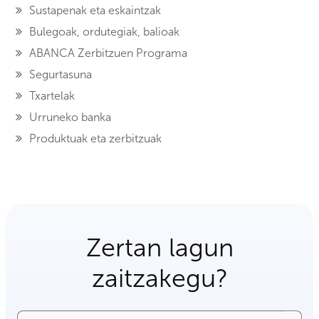
Sustapenak eta eskaintzak
Bulegoak, ordutegiak, balioak
ABANCA Zerbitzuen Programa
Segurtasuna
Txartelak
Urruneko banka
Produktuak eta zerbitzuak
Zertan lagun
zaitzakegu?
Bilatu