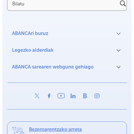
ABANCAri buruz
Legezko alderdiak
ABANCA sarearen webgune gehiago
Bezeroarentzako arreta