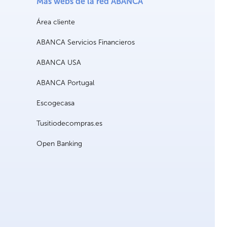
Más webs de la red ABANCA
Área cliente
ABANCA Servicios Financieros
ABANCA USA
ABANCA Portugal
Escogecasa
Tusitiodecompras.es
Open Banking