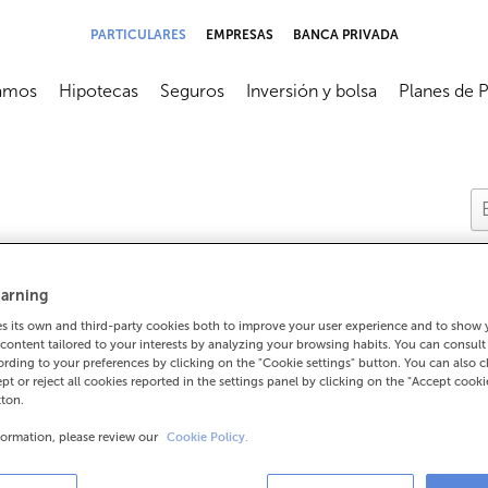
PARTICULARES
EMPRESAS
BANCA PRIVADA
amos
Hipotecas
Seguros
Inversión y bolsa
Planes de 
submenú
Abrir submenú
Abrir submenú
Abrir submenú
Abrir subme
arning
 its own and third-party cookies both to improve your user experience and to show
content tailored to your interests by analyzing your browsing habits. You can consul
rding to your preferences by clicking on the "Cookie settings" button. You can also 
ro?
ept or reject all cookies reported in the settings panel by clicking on the "Accept cooki
tton.
formation, please review our
Cookie Policy.