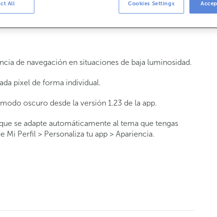
ct All
Cookies Settings
Accep
forma la interfaz de una web o aplicación en colores en
ncia de navegación en situaciones de baja luminosidad.
ada píxel de forma individual.
modo oscuro desde la versión 1.23 de la app.
 que se adapte automáticamente al tema que tengas
e Mi Perfil > Personaliza tu app > Apariencia.