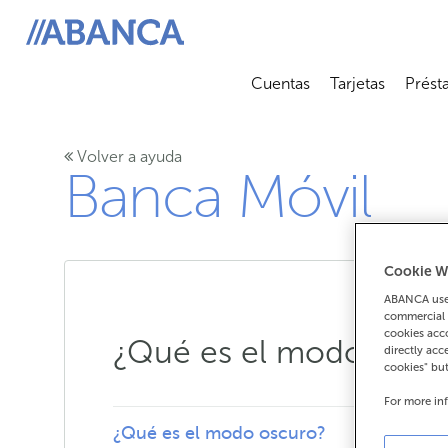
ABANCA
Cuentas
Tarjetas
Prést
Abrir submenú
Abrir 
Volver a ayuda
Banca Móvil
Cookie W
ABANCA uses
commercial 
cookies acco
¿Qué es el modo oscu
directly acc
cookies" bu
For more in
¿Qué es el modo oscuro?