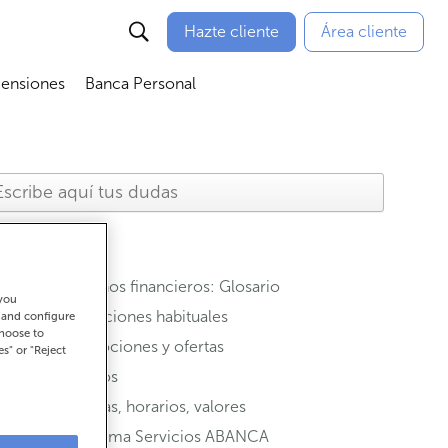
Hazte cliente
Área cliente
Pensiones
Banca Personal
nú
Abrir submenú
Abrir submenú
Términos financieros: Glosario
 you
Operaciones habituales
t and configure
choose to
Promociones y ofertas
es" or "Reject
Seguros
Oficinas, horarios, valores
Programa Servicios ABANCA