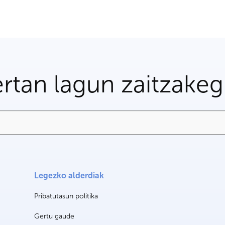
rtan lagun zaitzake
Legezko alderdiak
Pribatutasun politika
Gertu gaude