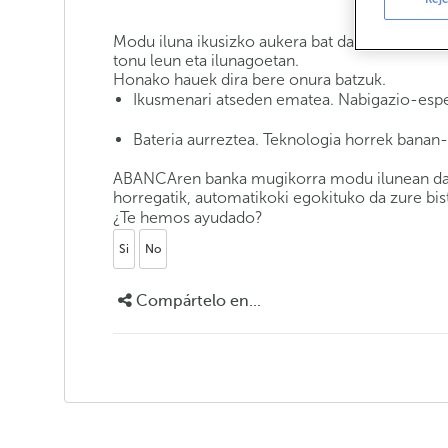
Modu iluna ikusizko aukera bat da, webgune ed
tonu leun eta ilunagoetan.
Honako hauek dira bere onura batzuk.
Ikusmenari atseden ematea. Nabigazio-esper
Bateria aurreztea. Teknologia horrek banan-
ABANCAren banka mugikorra modu ilunean dago 
horregatik, automatikoki egokituko da zure bis
¿Te hemos ayudado?
Si
No
Compártelo en...