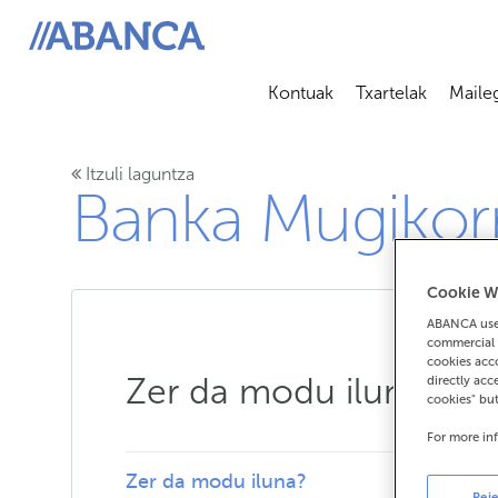
ABANCA
Kontuak
Txartelak
Maile
Abrir submenú
Abrir 
Itzuli laguntza
Banka Mugikor
Cookie W
ABANCA uses
commercial 
cookies acco
Zer da modu iluna?
directly acc
cookies" bu
For more in
Zer da modu iluna?
Reje