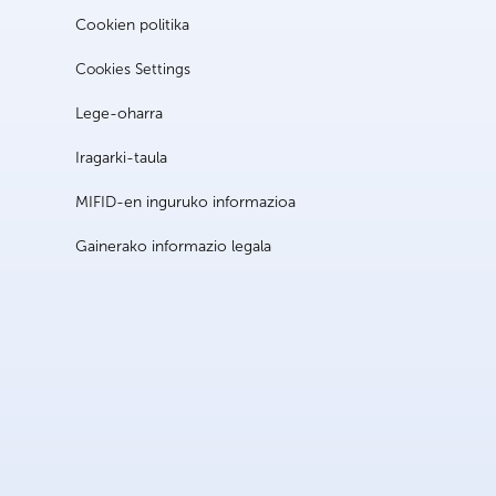
Cookien politika
Cookies Settings
Lege-oharra
Iragarki-taula
MIFID-en inguruko informazioa
Gainerako informazio legala