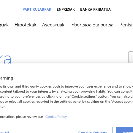
PARTIKULARRAK
ENPRESAK
BANKA PRIBATUA
guak
Hipotekak
Aseguruak
Inbertsioa eta burtsa
Pents
submenú
Abrir submenú
Abrir submenú
Abrir submenú
Abrir s
ra
arning
 its own and third-party cookies both to improve your user experience and to show
content tailored to your interests by analyzing your browsing habits. You can consul
rding to your preferences by clicking on the "Cookie settings" button. You can also 
ept or reject all cookies reported in the settings panel by clicking on the "Accept cooki
tton.
formation, please review our
Cookie Policy.
ct All
Cookies Settings
Accep