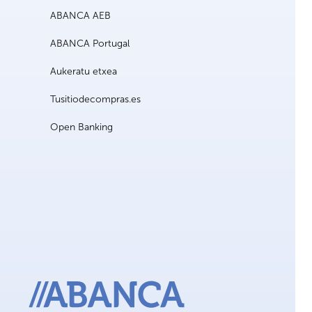
ABANCA AEB
ABANCA Portugal
Aukeratu etxea
Tusitiodecompras.es
Open Banking