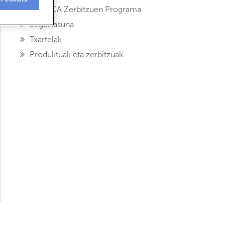
ABANCA Zerbitzuen Programa
Segurtasuna
Txartelak
Produktuak eta zerbitzuak