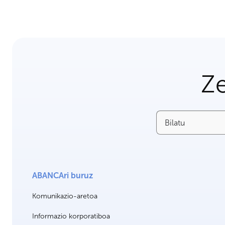
Ze
Bilatu
ABANCAri buruz
Komunikazio-aretoa
Informazio korporatiboa