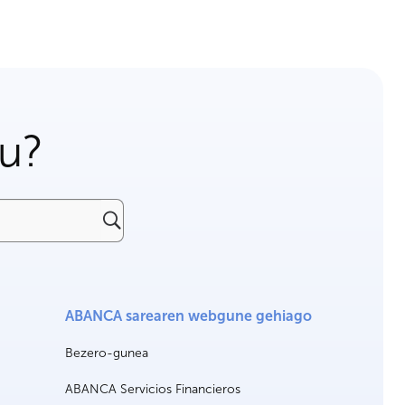
gu?
ABANCA sarearen webgune gehiago
Bezero-gunea
ABANCA Servicios Financieros