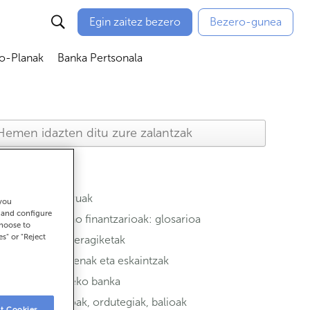
Egin zaitez bezero
Bezero-gunea
io-Planak
Banka Pertsonala
ubmenú
Abrir submenú
Abrir submenú
Aseguruak
 you
t and configure
Termino finantzarioak: glosarioa
choose to
es" or "Reject
Ohiko eragiketak
Sustapenak eta eskaintzak
Urruneko banka
Bulegoak, ordutegiak, balioak
t Cookies