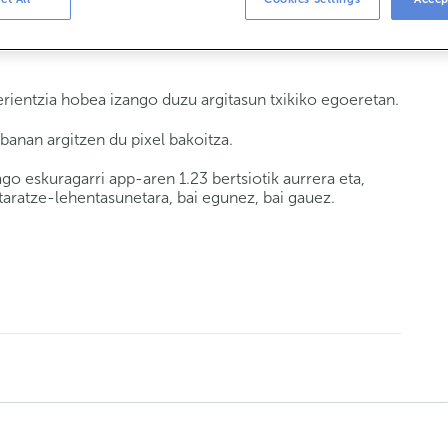
o aplikazio baten interfazea kolore bihurtzen duena
ientzia hobea izango duzu argitasun txikiko egoeretan.
banan argitzen du pixel bakoitza.
eskuragarri app-aren 1.23 bertsiotik aurrera eta,
taratze-lehentasunetara, bai egunez, bai gauez.