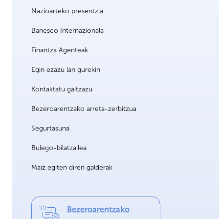
Nazioarteko presentzia
Banesco Internazionala
Finantza Agenteak
Egin ezazu lan gurekin
Kontaktatu gaitzazu
Bezeroarentzako arreta-zerbitzua
Segurtasuna
Bulego-bilatzailea
Maiz egiten diren galderak
Bezeroarentzako