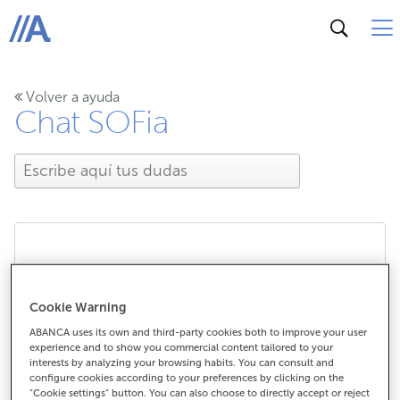
ABANCA
Volver a ayuda
Chat SOFia
¿Qué es SOFia, el chat
con IA generativa, y
Cookie Warning
ABANCA uses its own and third-party cookies both to improve your user
cómo funciona?
experience and to show you commercial content tailored to your
interests by analyzing your browsing habits. You can consult and
configure cookies according to your preferences by clicking on the
"Cookie settings" button. You can also choose to directly accept or reject