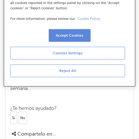
all cookies reported in the settings panel by clicking on the "Accept
cookies" or "Reject cookies" button.
¿Qué es SOFia, el chat con IA
generativa, y cómo funciona?
For more information, please review our
Cookie Policy.
Nuestro nuevo chat con IA generativa es una
herramienta avanzada que utiliza inteligencia
Accept Cookies
artificial generativa para responder a tus preguntas y
guiarte lo mejor posible con un lenguaje cercano y
Cookies Settings
coloquial.
Está diseñado para ofrecerte respuestas sencillas con
Reject All
toda la información que posee de nuestra web y está
disponible las 24 horas del día, todos los días de la
semana.
¿Te hemos ayudado?
Si
No
Compártelo en...