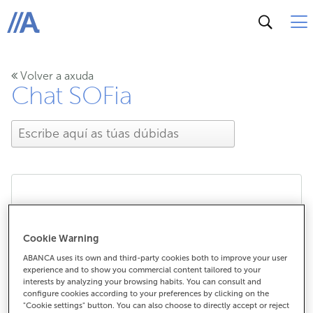
ABANCA
Volver a axuda
Chat SOFia
Que é SOFia, o chat con
Cookie Warning
IA xenerativa, e como
ABANCA uses its own and third-party cookies both to improve your user
experience and to show you commercial content tailored to your
funciona?
interests by analyzing your browsing habits. You can consult and
configure cookies according to your preferences by clicking on the
"Cookie settings" button. You can also choose to directly accept or reject