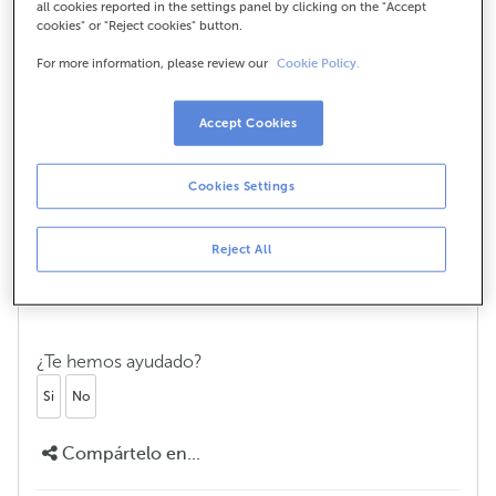
all cookies reported in the settings panel by clicking on the "Accept
cookies" or "Reject cookies" button.
Que é SOFia, o chat con IA xenerativa,
e como funciona?
For more information, please review our
Cookie Policy.
O noso novo chat con IA xenerativa é unha
ferramenta avanzada que utiliza intelixencia artificial
Accept Cookies
xenerativa para responder as túas preguntas e guiarte
o mellor posible cunha linguaxe próxima e coloquial.
Cookies Settings
Está deseñado para ofrecerche respostas sinxelas
con toda a información que posúe da nosa web e
Reject All
está dispoñible as 24 horas do día, todos os días da
semana.
¿Te hemos ayudado?
Si
No
Compártelo en...