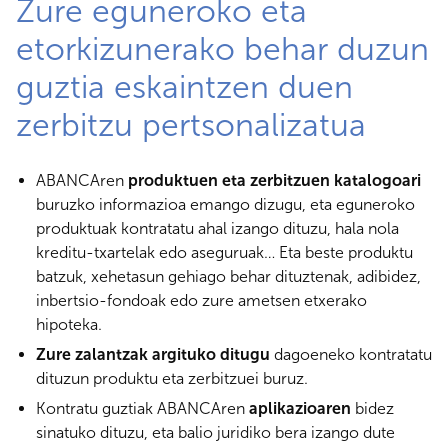
Zure eguneroko eta
etorkizunerako behar duzun
guztia eskaintzen duen
zerbitzu pertsonalizatua
ABANCAren
produktuen eta zerbitzuen katalogoari
buruzko informazioa emango dizugu, eta eguneroko
produktuak kontratatu ahal izango dituzu, hala nola
kreditu-txartelak edo aseguruak… Eta beste produktu
batzuk, xehetasun gehiago behar dituztenak, adibidez,
inbertsio-fondoak edo zure ametsen etxerako
hipoteka.
Zure zalantzak argituko ditugu
dagoeneko kontratatu
dituzun produktu eta zerbitzuei buruz.
Kontratu guztiak ABANCAren
aplikazioaren
bidez
sinatuko dituzu, eta balio juridiko bera izango dute