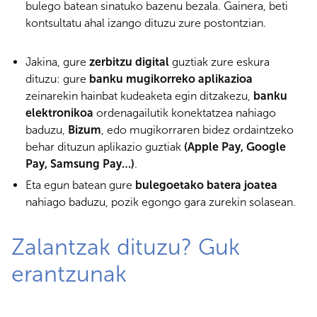
bulego batean sinatuko bazenu bezala. Gainera, beti
kontsultatu ahal izango dituzu zure postontzian.
Jakina, gure
zerbitzu digital
guztiak zure eskura
dituzu: gure
banku mugikorreko aplikazioa
zeinarekin hainbat kudeaketa egin ditzakezu,
banku
elektronikoa
ordenagailutik konektatzea nahiago
baduzu,
Bizum
, edo mugikorraren bidez ordaintzeko
behar dituzun aplikazio guztiak
(Apple Pay, Google
Pay, Samsung Pay…)
.
Eta egun batean gure
bulegoetako batera joatea
nahiago baduzu, pozik egongo gara zurekin solasean.
Zalantzak dituzu? Guk
erantzunak