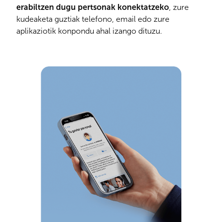
erabiltzen dugu pertsonak konektatzeko
, zure
kudeaketa guztiak telefono, email edo zure
aplikaziotik konpondu ahal izango dituzu.