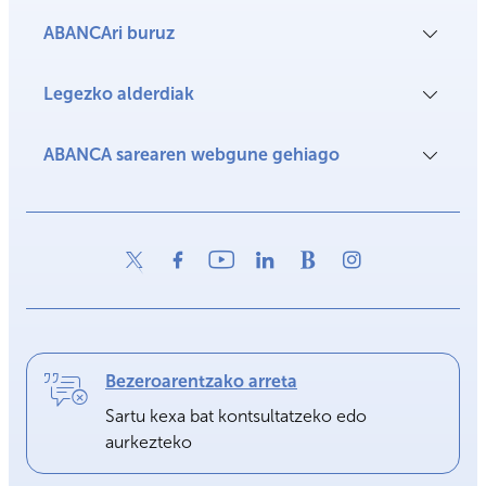
ABANCAri buruz
Legezko alderdiak
ABANCA sarearen webgune gehiago
Bezeroarentzako arreta
Sartu kexa bat kontsultatzeko edo
aurkezteko