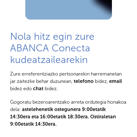
Nola hitz egin zure
ABANCA Conecta
kudeatzailearekin
Zure erreferentziazko pertsonarekin harremanetan
jar zaitezke behar duzunean,
telefono
bidez,
email
bidez edo
chat
bidez.
Gogoratu bezeroarentzako arreta ordutegia honakoa
dela:
astelehenetik ostegunera 9:00etatik
14:30era eta 16:00etatik 18:30era. Ostiraletan
9:00etatik 14:30era.