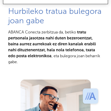
Hurbileko tratua bulegora
joan gabe
ABANCA Conecta zerbitzua da, betiko
tratu
pertsonala jasotzea nahi duten bezeroentzat,
baina aurrez aurrekoak ez diren kanalak erabili
nahi dituztenentzat, hala nola telefonoa, txata
edo posta elektronikoa
, eta bulegora joan beharrik
gabe.