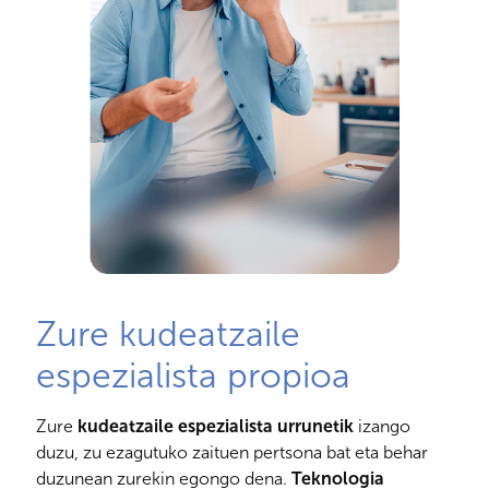
Zure kudeatzaile
espezialista propioa
Zure
kudeatzaile espezialista urrunetik
izango
duzu, zu ezagutuko zaituen pertsona bat eta behar
duzunean zurekin egongo dena.
Teknologia