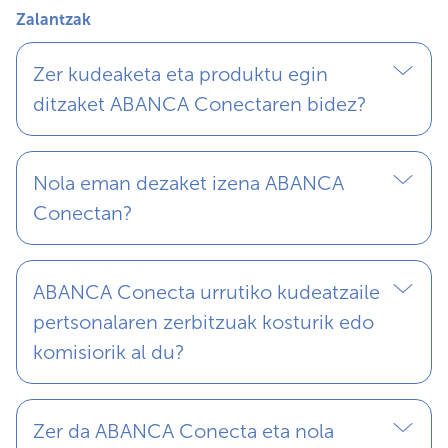
Zalantzak
Zer kudeaketa eta produktu egin
ditzaket ABANCA Conectaren bidez?
Nola eman dezaket izena ABANCA
Conectan?
ABANCA Conecta urrutiko kudeatzaile
pertsonalaren zerbitzuak kosturik edo
komisiorik al du?
Zer da ABANCA Conecta eta nola