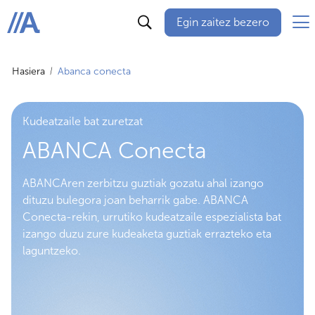
Egin zaitez bezero
ABANCA
Hasiera
Abanca conecta
Kudeatzaile bat zuretzat
ABANCA Conecta
ABANCAren zerbitzu guztiak gozatu ahal izango
dituzu bulegora joan beharrik gabe. ABANCA
Conecta-rekin, urrutiko kudeatzaile espezialista bat
izango duzu zure kudeaketa guztiak errazteko eta
laguntzeko.