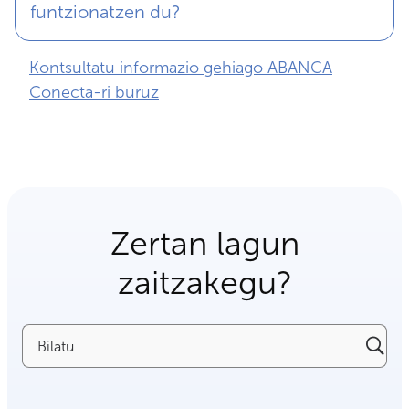
funtzionatzen du?
Kontsultatu informazio gehiago ABANCA
Conecta-ri buruz
Zertan lagun
zaitzakegu?
Bilatu