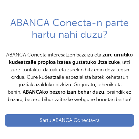
ABANCA Conecta-n parte
hartu nahi duzu?
ABANCA Conecta interesatzen bazaizu eta
zure urrutiko
kudeatzaile propioa izatea gustatuko litzaizuke
, utzi
zure kontaktu-datuak eta zurekin hitz egin dezakegun
ordua. Gure kudeatzaile espezialista batek xehetasun
guztiak azalduko dizkizu. Gogoratu, lehenik eta
behin,
ABANCAko bezero izan behar duzu
, oraindik ez
bazara, bezero bihur zaitezke webgune honetan bertan!
Sartu ABANCA Conecta-ra