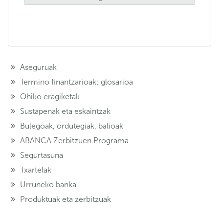
Aseguruak
Termino finantzarioak: glosarioa
Ohiko eragiketak
Sustapenak eta eskaintzak
Bulegoak, ordutegiak, balioak
ABANCA Zerbitzuen Programa
Segurtasuna
Txartelak
Urruneko banka
Produktuak eta zerbitzuak