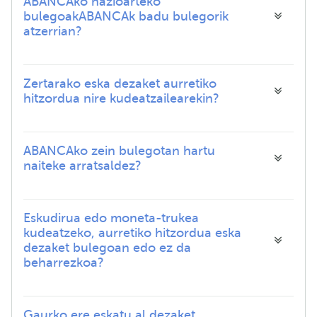
ABANCAko nazioarteko
bulegoakABANCAk badu bulegorik
atzerrian?
Zertarako eska dezaket aurretiko
hitzordua nire kudeatzailearekin?
ABANCAko zein bulegotan hartu
naiteke arratsaldez?
Eskudirua edo moneta-trukea
kudeatzeko, aurretiko hitzordua eska
dezaket bulegoan edo ez da
beharrezkoa?
Gaurko ere eskatu al dezaket