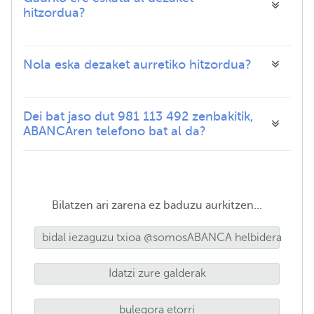
hitzordua?
Nola eska dezaket aurretiko hitzordua?
Dei bat jaso dut 981 113 492 zenbakitik,
ABANCAren telefono bat al da?
Bilatzen ari zarena ez baduzu aurkitzen...
bidal iezaguzu txioa @somosABANCA helbidera
Idatzi zure galderak
bulegora etorri