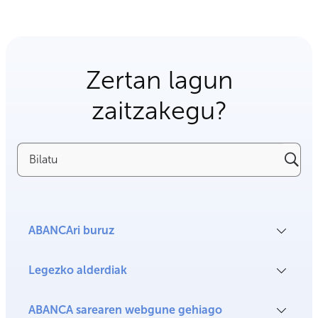
Zertan lagun
zaitzakegu?
Bilatu
ABANCAri buruz
Legezko alderdiak
ABANCA sarearen webgune gehiago