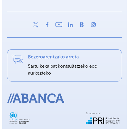
Bezeroarentzako arreta
Sartu kexa bat kontsultatzeko edo
aurkezteko