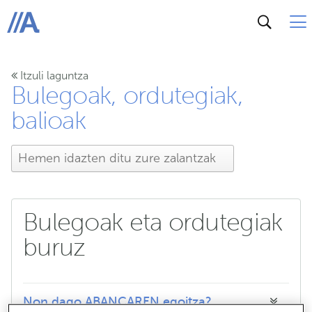
ABANCA
Itzuli laguntza
Bulegoak, ordutegiak,
balioak
Bulegoak eta ordutegiak
buruz
Non dago ABANCAREN egoitza?