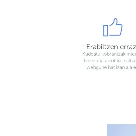
Erabiltzen erra
Kudeatu kobrantzak inte
bidez eta urrutitik, salt
webgune bat izan ala e