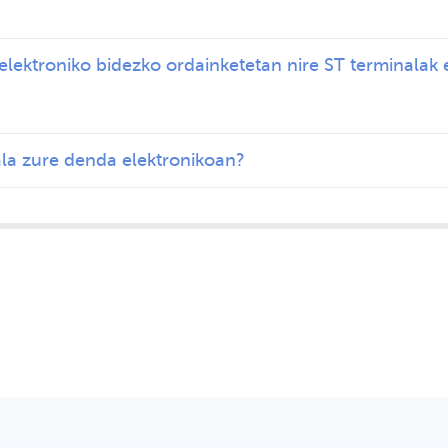
lektroniko bidezko ordainketetan nire ST terminalak
la zure denda elektronikoan?