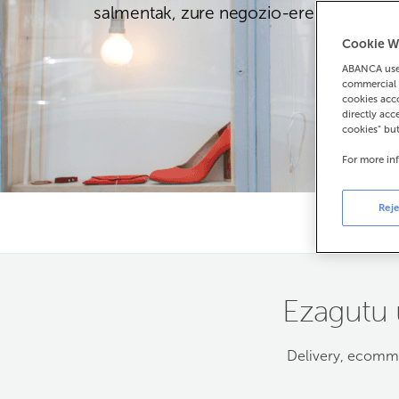
salmentak, zure negozio-eredua edozein
Cookie W
ABANCA uses
commercial 
cookies acco
directly acc
cookies" bu
For more in
Reje
Ezagutu 
Delivery, ecomme