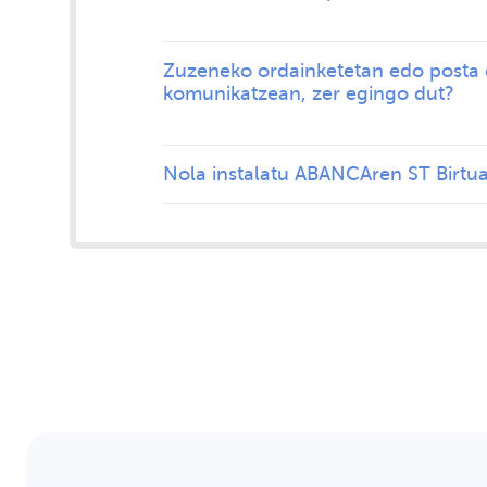
Zuzeneko ordainketetan edo posta e
komunikatzean, zer egingo dut?
Nola instalatu ABANCAren ST Birtua