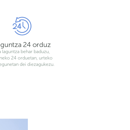
aguntza 24 orduz
a laguntza behar baduzu,
neko 24 orduetan, urteko
egunetan dei diezagukezu.