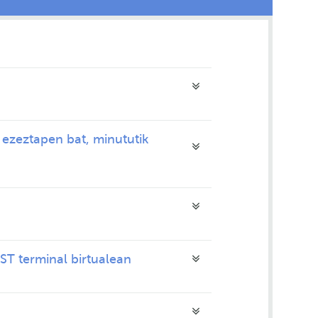
 ezeztapen bat, minututik
ST terminal birtualean