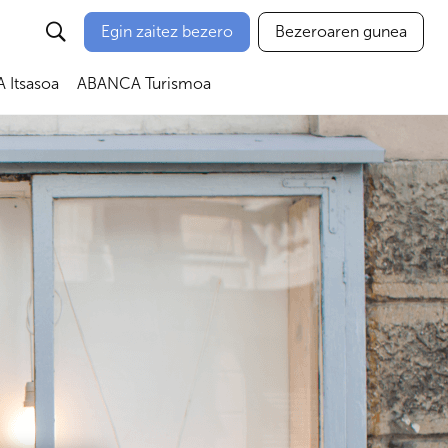
Egin zaitez bezero
Bezeroaren gunea
Itsasoa
ABANCA Turismoa