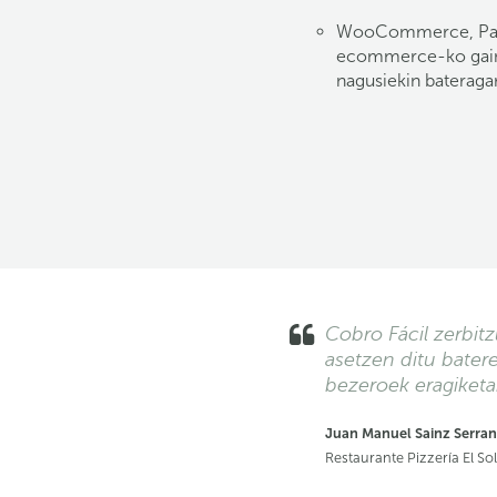
WooCommerce, Palb
ecommerce-ko gain
nagusiekin bateragar
Cobro Fácil zerbitz
asetzen ditu batere
bezeroek eragiket
Juan Manuel Sainz Serra
Restaurante Pizzería El So