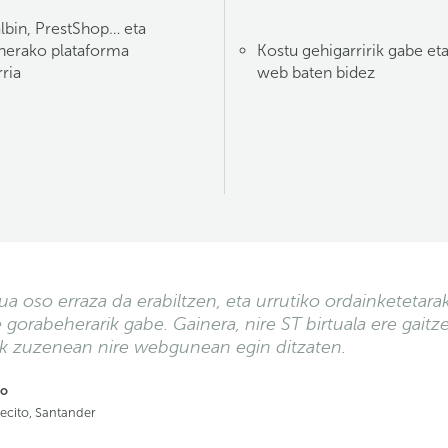
in, PrestShop… eta
erako plataforma
Kostu gehigarririk gabe et
ria
web baten bidez
ua oso erraza da erabiltzen, eta urrutiko ordainketetar
 gorabeherarik gabe. Gainera, nire ST birtuala ere gait
ak zuzenean nire webgunean egin ditzaten.
no
lecito, Santander