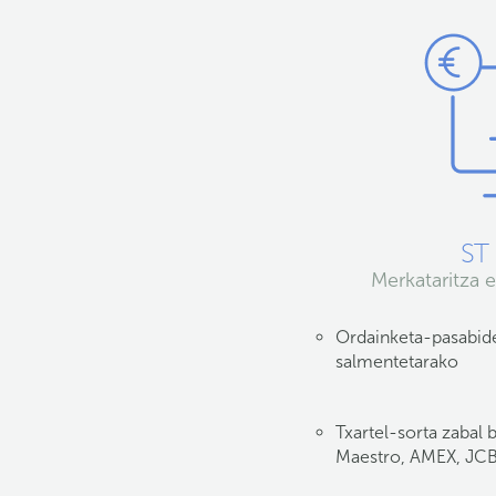
ST 
Merkataritza 
Ordainketa-pasabide
salmentetarako
Txartel-sorta zabal 
Maestro, AMEX, JC