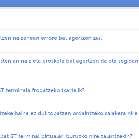
atzen naizenean errore bat agertzen zait!
sten ari naiz eta erosketa bat agertzen da eta segidan
 terminala frogatzeko txartelik?
zeke baina ez dut topatzen ordaintzeko saiakera nire 
bat ST terminal birtualari buruzko nire zalantzekin?