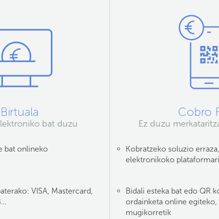
Birtuala
Cobro F
elektroniko bat duzu
Ez duzu merkataritza
 bat onlineko
Kobratzeko soluzio erraza,
elektronikoko plataformari
baterako: VISA, Mastercard,
Bidali esteka bat edo QR k
B…
ordainketa online egiteko,
mugikorretik