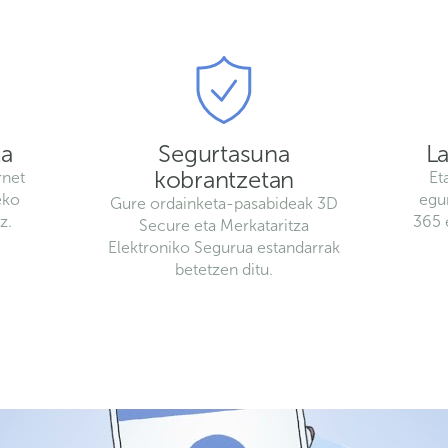
za
Segurtasuna
L
kobrantzetan
rnet
Et
zeko
egu
Gure ordainketa-pasabideak 3D
z.
365 
Secure eta Merkataritza
Elektroniko Segurua estandarrak
betetzen ditu.