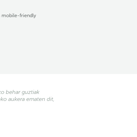
a mobile-friendly
ako behar guztiak
zeko aukera ematen dit,