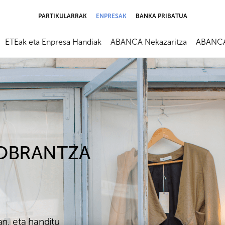
PARTIKULARRAK
ENPRESAK
BANKA PRIBATUA
ETEak eta Enpresa Handiak
ABANCA Nekazaritza
ABANCA 
KOBRANTZA
n, eta handitu