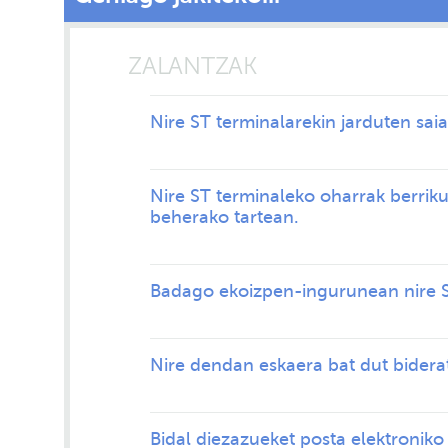
ZALANTZAK
Nire ST terminalarekin jarduten sai
Nire ST terminaleko oharrak berriku
beherako tartean.
Badago ekoizpen-ingurunean nire ST
Nire dendan eskaera bat dut biderat
Bidal diezazueket posta elektroniko 