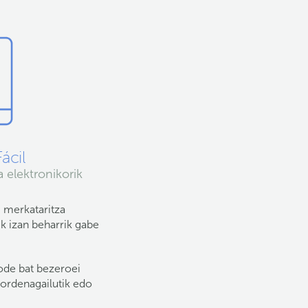
ácil
 elektronikorik
 merkataritza
k izan beharrik gabe
ode bat bezeroei
 ordenagailutik edo