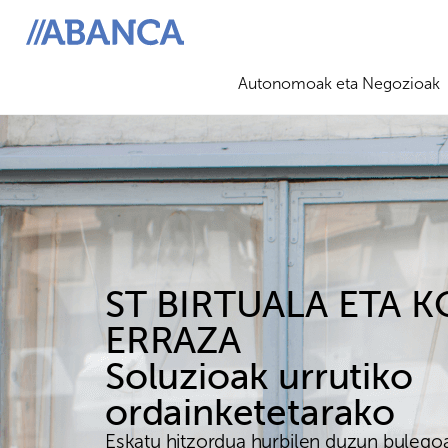
ABANCA
Autonomoak eta Negozioak
ST BIRTUALA ETA 
ERRAZA
Soluzioak urrutiko
ordainketetarako
Eskatu hitzordua hurbilen duzun bulegoa