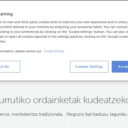
 dela ere.
arning
 its own and third-party cookies both to improve your user experience and to show
content tailored to your interests by analyzing your browsing habits. You can consul
rding to your preferences by clicking on the "Cookie settings" button. You can also 
ept or reject all cookies reported in the settings panel by clicking on the "Accept cooki
tton.
formation, please review our
Cookie Policy.
ct All
Cookies Settings
Accep
Egin ezazu eskaera
urrutiko ordainketak kudeatzek
rce, merkataritza tradizionala… Negozio bat baduzu, lagundu 