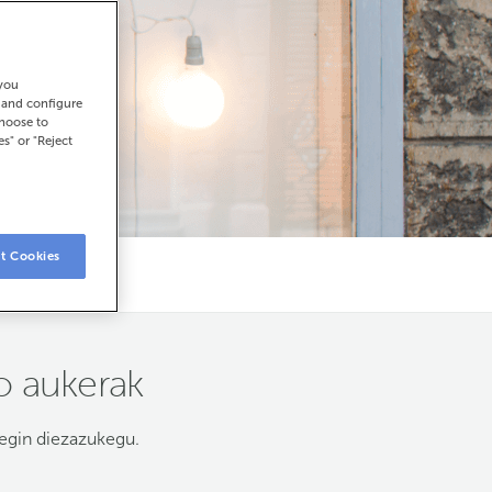
 you
t and configure
choose to
es" or "Reject
t Cookies
o aukerak
egin diezazukegu.