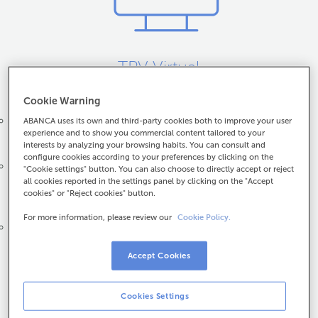
TPV Virtual
Tes un comercio electrónico
Cookie Warning
Unha pasarela de pagamentos para as túas vendas online
ABANCA uses its own and third-party cookies both to improve your user
experience and to show you commercial content tailored to your
interests by analyzing your browsing habits. You can consult and
configure cookies according to your preferences by clicking on the
Para unha ampla gama de tarxetas: VISA, Mastercard,
"Cookie settings" button. You can also choose to directly accept or reject
Maestro, AMEX, JCB…
all cookies reported in the settings panel by clicking on the "Accept
cookies" or "Reject cookies" button.
For more information, please review our
Cookie Policy.
Compatible con WooCommerce, PrestaShop… e co
resto das principais plataformas de ecommerce
Accept Cookies
Cookies Settings
Máis información