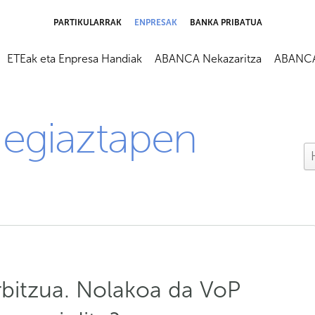
PARTIKULARRAK
ENPRESAK
BANKA PRIBATUA
ETEak eta Enpresa Handiak
ABANCA Nekazaritza
ABANCA 
egiaztapen
bitzua. Nolakoa da VoP