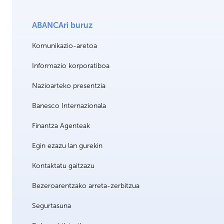
ABANCAri buruz
Komunikazio-aretoa
Informazio korporatiboa
Nazioarteko presentzia
Banesco Internazionala
Finantza Agenteak
Egin ezazu lan gurekin
Kontaktatu gaitzazu
Bezeroarentzako arreta-zerbitzua
Segurtasuna