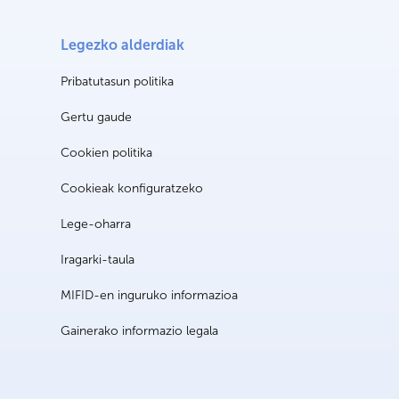
Legezko alderdiak
Pribatutasun politika
Gertu gaude
Cookien politika
Cookieak konfiguratzeko
Lege-oharra
Iragarki-taula
MIFID-en inguruko informazioa
Gainerako informazio legala