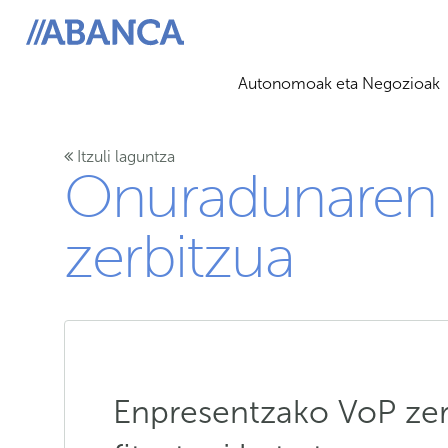
ABANCA
Autonomoak eta Negozioak
Itzuli laguntza
Onuradunaren 
zerbitzua
Enpresentzako VoP zer