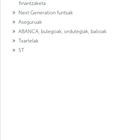
finantzaketa
Next Generation funtsak
Aseguruak
ABANCA, bulegoak, ordutegiak, balioak
Txartelak
ST