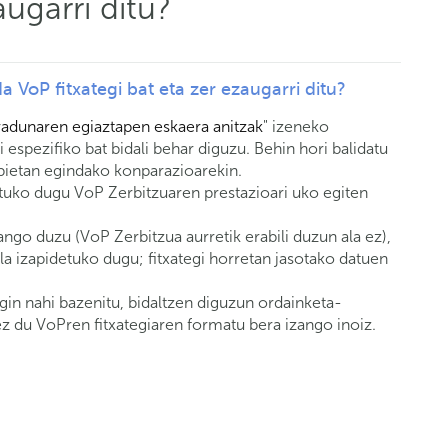
augarri ditu?
 VoP fitxategi bat eta zer ezaugarri ditu?
adunaren egiaztapen eskaera anitzak
" izeneko
espezifiko bat bidali behar diguzu. Behin hori balidatu
 bietan egindako konparazioarekin.
rtuko dugu VoP Zerbitzuaren prestazioari uko egiten
zango duzu (VoP Zerbitzua aurretik erabili duzun ala ez),
la izapidetuko dugu; fitxategi horretan jasotako datuen
gin nahi bazenitu, bidaltzen diguzun ordainketa-
 ez du VoPren fitxategiaren formatu bera izango inoiz.