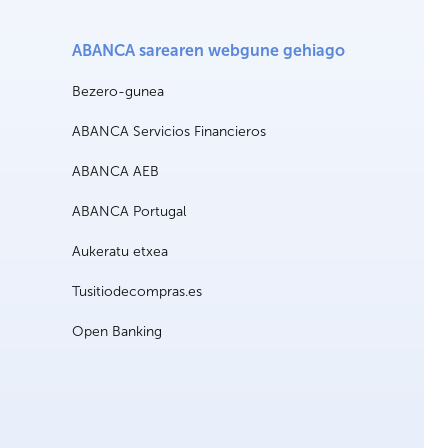
ABANCA sarearen webgune gehiago
Bezero-gunea
ABANCA Servicios Financieros
ABANCA AEB
ABANCA Portugal
Aukeratu etxea
Tusitiodecompras.es
Open Banking