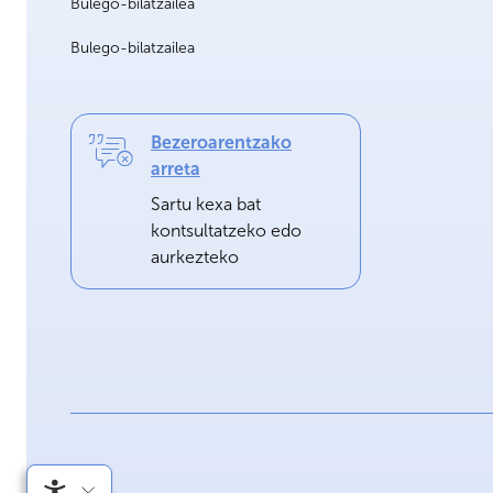
Bulego-bilatzailea
Bulego-bilatzailea
Bezeroarentzako
arreta
Sartu kexa bat
kontsultatzeko edo
aurkezteko