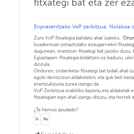
fitxategi bat eta zer ez
Enpresentzako VoP zerbitzua. Nolakoa da
Zure VoP fitxategia balidatu ahal izateko, "
Onur
koadernoan zehaztutako ezaugarriekin fitxategi 
dugunean, erantzun-fitxategi bat jasoko duzu,
Egiaztapen-fitxategia bidaltzen ez baduzu, ule
diozula.
Ondoren, ordainketa-fitxategi bat bidali ahal i
egoki deritzozun aldaketekin, eta guk beti beza
erantzukizuna zurea izango da.
VoP Zerbitzua erabiliko bazenu eta aldaketak e
fitxategian egin ahal izango dituzu, eta horrek
¿Te hemos ayudado?
Si
No