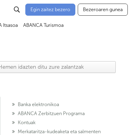
Egin zaitez bezero
Bezeroaren gunea
Itsasoa
ABANCA Turismoa
Banka elektronikoa
ABANCA Zerbitzuen Programa
Kontuak
Merkataritza-kudeaketa eta salmenten