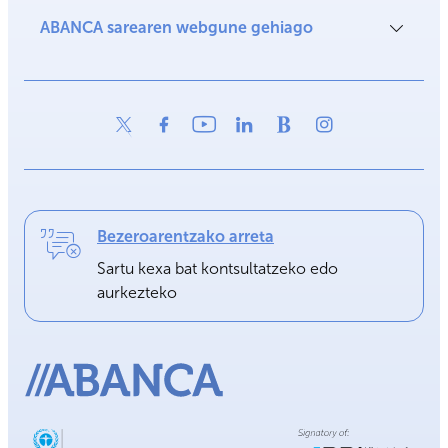
ABANCA sarearen webgune gehiago
Bezeroarentzako arreta
Sartu kexa bat kontsultatzeko edo
aurkezteko