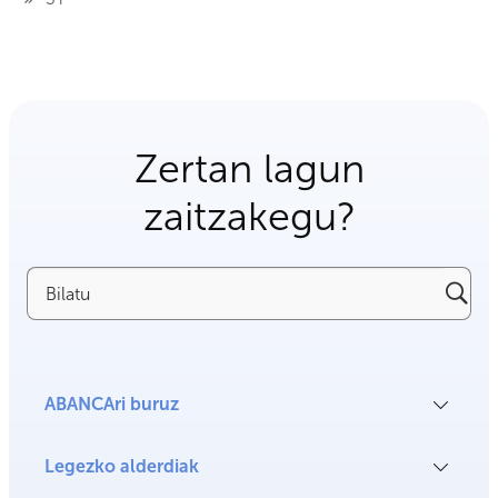
Zertan lagun
zaitzakegu?
Bilatu
ABANCAri buruz
Legezko alderdiak