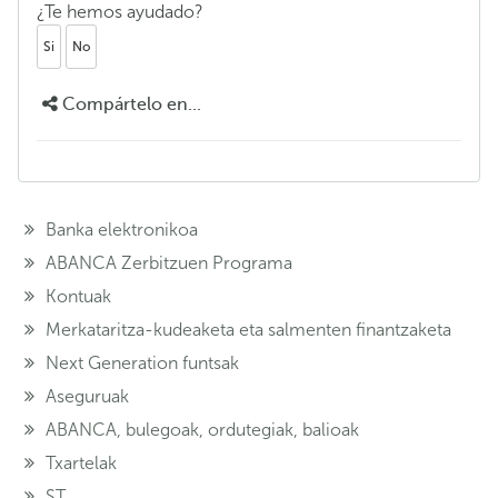
¿Te hemos ayudado?
Si
No
Compártelo en...
Banka elektronikoa
ABANCA Zerbitzuen Programa
Kontuak
Merkataritza-kudeaketa eta salmenten finantzaketa
Next Generation funtsak
Aseguruak
ABANCA, bulegoak, ordutegiak, balioak
Txartelak
ST