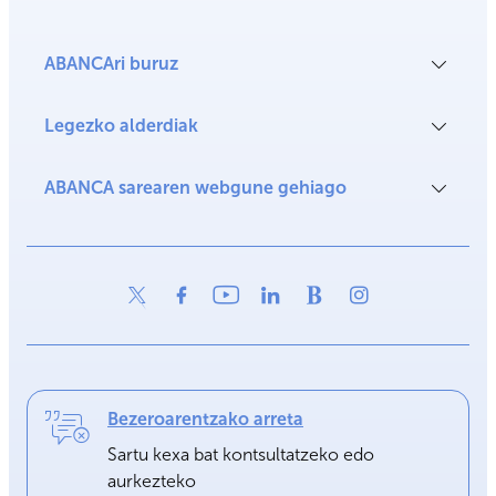
ABANCAri buruz
Legezko alderdiak
ABANCA sarearen webgune gehiago
Bezeroarentzako arreta
Sartu kexa bat kontsultatzeko edo
aurkezteko