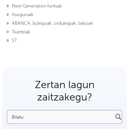
Next Generation funtsak
Aseguruak
ABANCA, bulegoak, ordutegiak, balioak
Txartelak
ST
Zertan lagun
zaitzakegu?
Bilatu