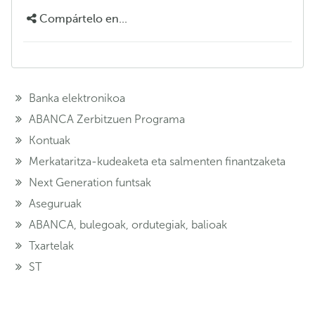
Compártelo en...
Banka elektronikoa
ABANCA Zerbitzuen Programa
Kontuak
Merkataritza-kudeaketa eta salmenten finantzaketa
Next Generation funtsak
Aseguruak
ABANCA, bulegoak, ordutegiak, balioak
Txartelak
ST