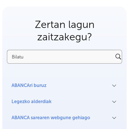
Zertan lagun
zaitzakegu?
Bilatu
ABANCAri buruz
Legezko alderdiak
ABANCA sarearen webgune gehiago