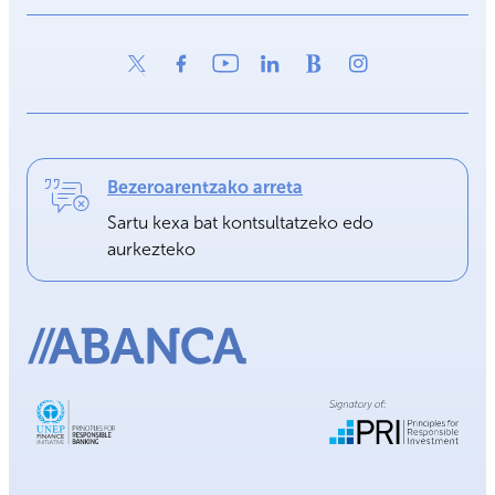
Bezeroarentzako arreta
Sartu kexa bat kontsultatzeko edo
aurkezteko