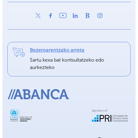
Bezeroarentzako arreta
Sartu kexa bat kontsultatzeko edo
aurkezteko