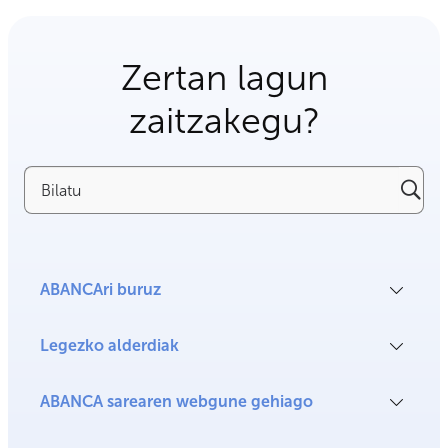
Zertan lagun
zaitzakegu?
Bilatu
ABANCAri buruz
Legezko alderdiak
ABANCA sarearen webgune gehiago