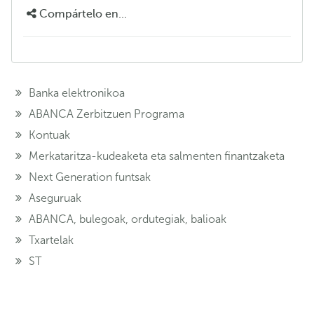
Compártelo en...
Banka elektronikoa
ABANCA Zerbitzuen Programa
Kontuak
Merkataritza-kudeaketa eta salmenten finantzaketa
Next Generation funtsak
Aseguruak
ABANCA, bulegoak, ordutegiak, balioak
Txartelak
ST