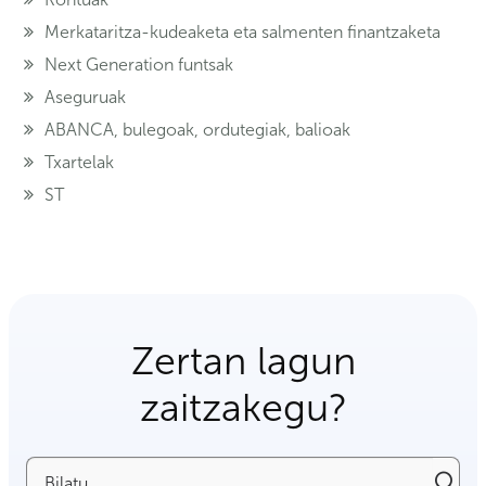
Merkataritza-kudeaketa eta salmenten finantzaketa
Next Generation funtsak
Aseguruak
ABANCA, bulegoak, ordutegiak, balioak
Txartelak
ST
Zertan lagun
zaitzakegu?
Bilatu