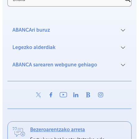
ABANCAri buruz
Legezko alderdiak
ABANCA sarearen webgune gehiago
Bezeroarentzako arreta